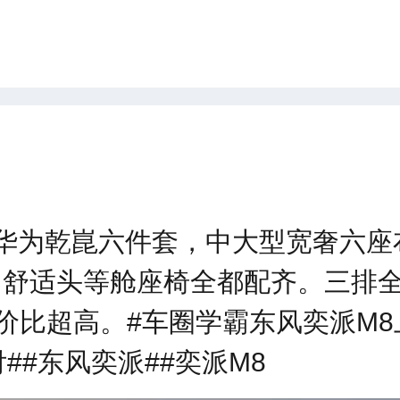
起！华为乾崑六件套，中大型宽奢六
箱、舒适头等舱座椅全都配齐。三排
比超高。#车圈学霸东风奕派M8
##东风奕派##奕派M8