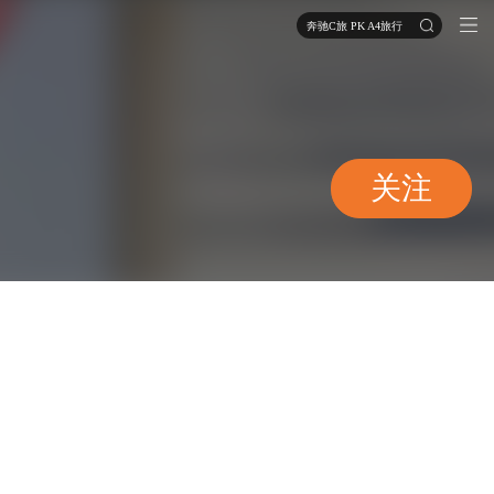
奔驰C旅 PK A4旅行
关注