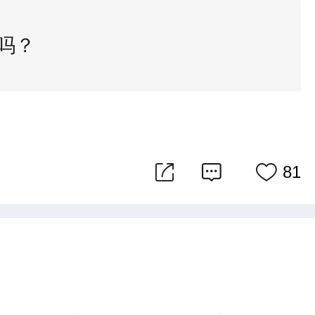
了吗？
81