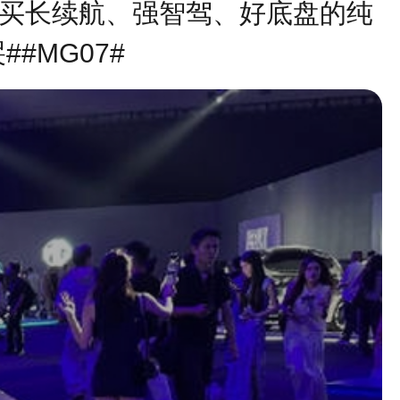
想买长续航、强智驾、好底盘的纯
#MG07#