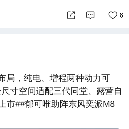
6
座布局，纯电、增程两种动力可
全尺寸空间适配三代同堂、露营自
上市##郁可唯助阵东风奕派M8