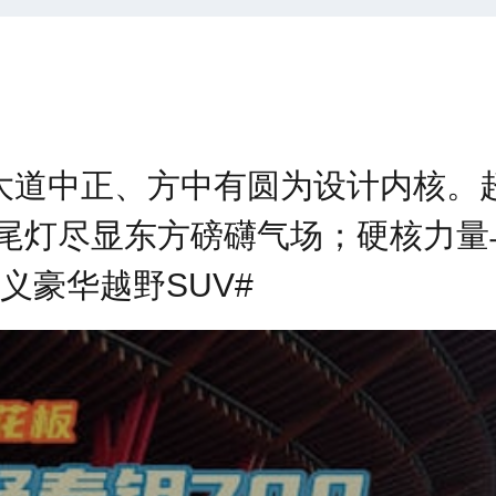
大道中正、方中有圆为设计内核。超
尾灯尽显东方磅礴气场；硬核力量
义豪华越野SUV#