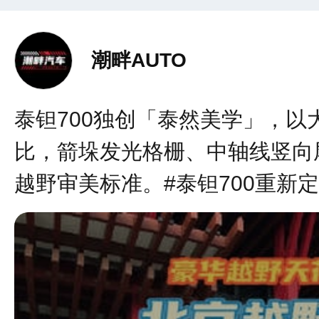
潮畔AUTO
泰钽700独创「泰然美学」，以
比，箭垛发光格栅、中轴线竖向
越野审美标准。#泰钽700重新定