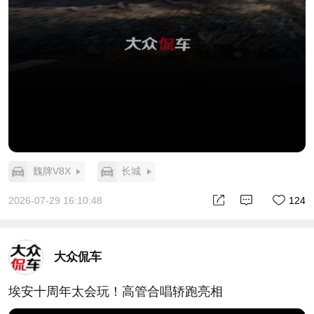
魏牌V8X
长城
2026-07-29 16:10:48
124
大众侃车
埃安十周年太会玩！高管合唱轿跑亮相