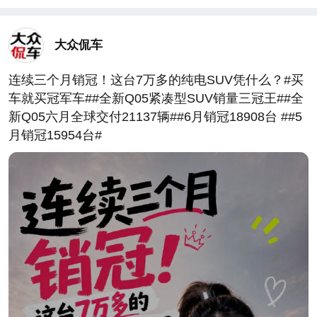
大众侃车
连续三个月销冠！这台7万多的纯电SUV凭什么？#买
车就买冠军车##全新Q05紧凑型SUV销量三冠王##全
新Q05六月全球交付21137辆##6月销冠18908台 ##5
月销冠15954台#