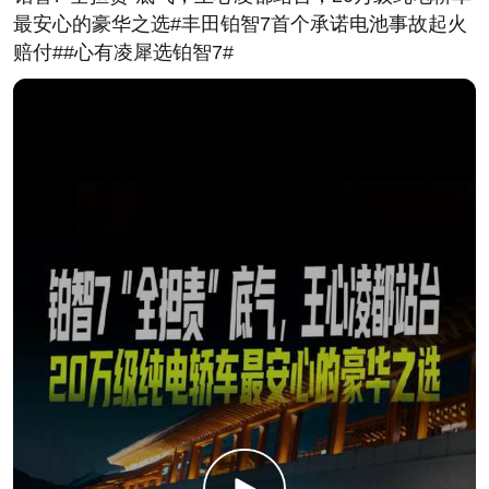
最安心的豪华之选#丰田铂智7首个承诺电池事故起火
赔付##心有凌犀选铂智7#