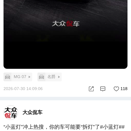
MG 07
名爵
2026-07-30 14:09:06
118
大众侃车
“小蓝灯”冲上热搜，你的车可能要“拆灯”了#小蓝灯##