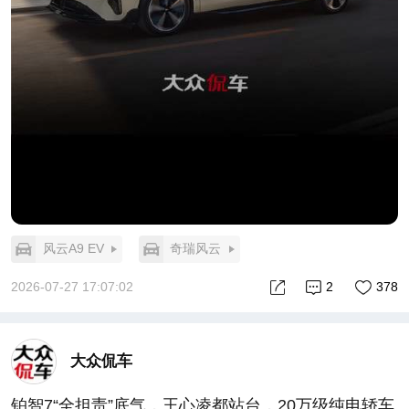
风云A9 EV
奇瑞风云
2026-07-27 17:07:02
2
378
大众侃车
铂智7“全担责”底气，王心凌都站台，20万级纯电轿车