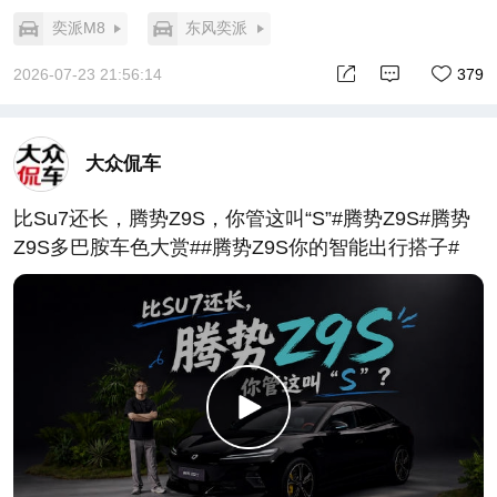
奕派M8
东风奕派
2026-07-23 21:56:14
379
大众侃车
比Su7还长，腾势Z9S，你管这叫“S”#腾势Z9S#腾势
Z9S多巴胺车色大赏##腾势Z9S你的智能出行搭子#