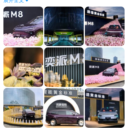
展开全文
兑现"反复甄别。这种信任跃迁对行业的影响是深远的
——当第三方认证成为标配，靠营销话术支撑的产品
力叙事将逐步失效。这是汽车消费信任机制的一次结
构性升级。 #车圈学霸东风奕派M8上市##郁可唯助阵
东风奕派M8上市##郁可唯为奕派M8车主交付