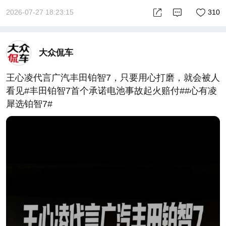
2026-07-27 18:23:15
310
大众侃车
王心凌代言广汽丰田铂智7，只要用心打磨，就会被人
看见#丰田铂智7首个承诺电池事故起火赔付##心有凌
犀选铂智7#