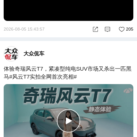
2026-08-05 15:43:57
205
大众侃车
体验奇瑞风云T7，紧凑型纯电SUV市场又杀出一匹黑
马#风云T7实拍全网首次亮相#