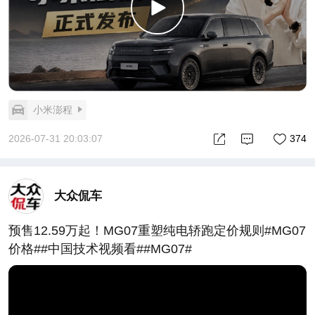
小米澎程
2026-07-31 20:03:07
374
大众侃车
预售12.59万起！MG07重塑纯电轿跑定价规则#MG07
价格##中国技术视频看##MG07#