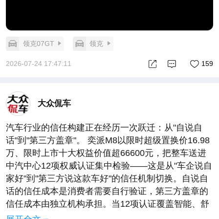
领克07GT
领克
2026-07-24 17:47:11
159
大众侃车
汽车行业的信任构建正在经历一次跃迁：从"自说自
话"到"第三方盖章"。 奕派M8以限时超级置换价16.98
万、限时上市十大权益价值超66600元，把整车送进
中汽中心12项权威认证集中检验——这是从"车企说自
家好"到"第三方说这款车好"的信任机制切换。自说自
话的信任成本是消费者需要自行验证，第三方盖章的
信任成本由独立机构承担。当12项认证覆盖智能、舒
适、安全、颜值四大维度，消费者不必再为"参数是否