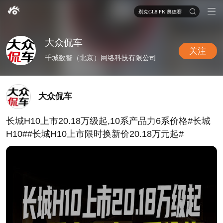
别克GL8 PK 奥德赛
大众侃车
关注
千城数智（北京）网络科技有限公司
大众侃车
长城H10上市20.18万级起,10系产品力6系价格#长城
H10##长城H10上市限时换新价20.18万元起#