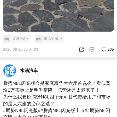
奕派M8
东风奕派
2026-06-28 23:04:03
235
水滴汽车
腾势N8L闪充版会是家庭豪华大六座首选么？看似普
涨2万实际上是明升暗降，腾势还是太老实了！
为什么我要说腾势N8L四个无可替代带给用户和市场
的是大六座的必然之选？
#腾势N8L闪充版##腾势N8L闪充版上市##腾势n8l闪