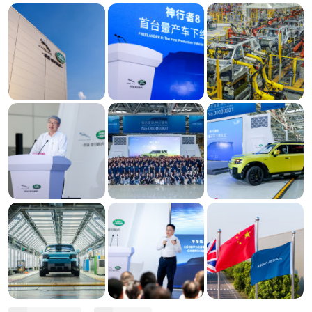
构成了logo两个三角的意象。车窗、脚踏板、刹车、
油门、UI、时钟设计都是。
最关键的是这台车有华为乾崑ADS5最新的智驾，893
线双光路图像级激光雷达，宁德时代电池，高通8397
芯片。
中国最好的三电智能化和78年历史底蕴（全地形能
力、豪华、公路驾驶等等）结合。
全面告别燃油时代，All in 豪华新能源！奇瑞捷豹路虎
工厂的接力棒交到了FREELANDER神行者手中，中
国汽车人正以更加主导的姿态，整合全球产业链资
源，以中国智慧重新定义世界标准！
#奇瑞捷豹路虎神行者8首车下线