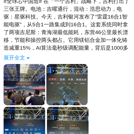
#全球芯中国造# 在「一个吉利」战略下，吉利打出了
三张王牌。电池：吉曜通行，混动：浩思动力，电
驱：星驱科技。今天，吉利银河发布了“雷霆16合1智
能电驱”，从5合1一路集成到16合1。这套系统同时拿
了两项吉尼斯：青海湖最低能耗，东营46公里最长漂
移，节能和操控两头都占。它用镁铝合金加一体化铸
造减重15%，AI算法毫秒级调配能量，背后是1000多
项专利。目前这套电驱已经装进沃尔沃、捷豹路虎、
展开全文
雷诺的车型，从无锡到哥德堡都在用，覆盖400V到
900V平台。过去动力总成主要是欧洲日本主导，现在
中国方案开始进入全球供应链。从市场换技术到技术
进市场，这不仅是吉利的一步，也说明中国制造正在
往技术输出方向走。 #让每一度电物尽其用