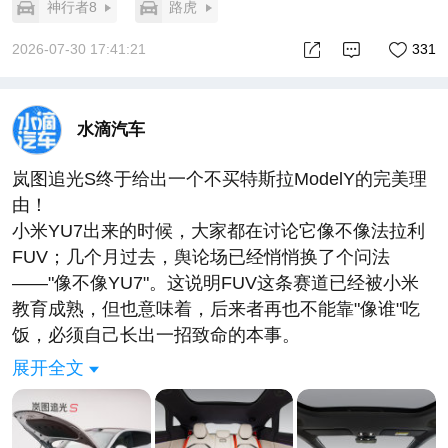
神行者8
路虎
2026-07-30 17:41:21
331
水滴汽车
岚图追光S终于给出一个不买特斯拉ModelY的完美理
由！
小米YU7出来的时候，大家都在讨论它像不像法拉利
FUV；几个月过去，舆论场已经悄悄换了个问法
——"像不像YU7"。这说明FUV这条赛道已经被小米
教育成熟，但也意味着，后来者再也不能靠"像谁"吃
饭，必须自己长出一招致命的本事。
岚图追光S 7月24日开启预售，30.99万，给了Model
展开全文
Y用户一个过去几年一直没出现的理由：不换品牌、
不换预算，但换一种体量、换一种颜值、换一套高得
离谱的配置。