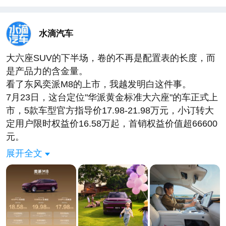
——Model Y赢在耐看，追光S赢在"第一眼就想拍照
发朋友圈"。
参数表用户看不懂，但颜值用户一眼就懂。
水滴汽车
配置是越级打击，不是同級竞争
30.99万这一款700四激光四驱Ultra+，配置清单放到
大六座SUV的下半场，卷的不再是配置表的长度，而
40万级都不寒酸：
是产品力的含金量。
华为乾崑ADS 5四激光雷达方案：1颗896线双光路图
看了东风奕派M8的上市，我越发明白这件事。
像级主雷达+3颗固态补盲雷达，33颗传感器，
7月23日，这台定位"华派黄金标准大六座"的车正式上
120km/h下识别120米外14cm障碍物
市，5款车型官方指导价17.98-21.98万元，小订转大
鸿蒙座舱5.2：MoLA大模型，能听懂"有点闷""玻璃起
定用户限时权益价16.58万起，首销权益价值超66600
雾了"这种模糊指令
元。
全域800V碳化硅平台+5C超充，98kWh电池，CLTC
价格当然炸裂。但比价格更值得说的是价格背后的逻
展开全文
700km
辑——
前双叉臂+后五连杆全铝悬架，全系标配EDC可变魔
过去几年，大六座市场卷错了方向
毯悬架，4.5秒破百
新能源家用六座赛道经过数年高速扩张，很多车企沉
双15.6英寸2.5K屏+29英寸AR-HUD+双零重力座椅
迷于"堆料溢价"：你加HUD我加空悬，你给L2我上
+车载冰箱+三温区空调
NOA，配置表越来越长，但实际体验却没跟上。消费