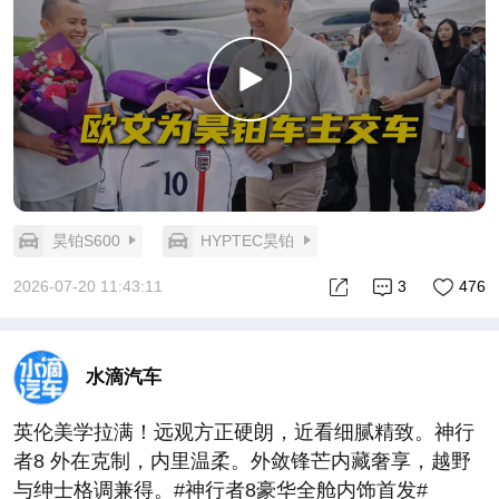
昊铂S600
HYPTEC昊铂
2026-07-20 11:43:11
3
476
水滴汽车
英伦美学拉满！远观方正硬朗，近看细腻精致。神行
者8 外在克制，内里温柔。外敛锋芒内藏奢享，越野
与绅士格调兼得。#神行者8豪华全舱内饰首发#