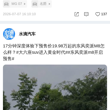
MG 07
名爵
2026-07-07 16:10:10
137
水滴汽车
17分钟深度体验下预售价19.98万起的东风奕派M8怎
么样？#大六座suv进入黄金时代##东风奕派m8开启
预售#