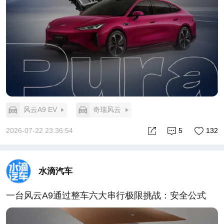
奕派M8首日订单破万，背后是市场对"黄金标准"的用
脚投票。它给20万级家用大六座立了一把新的尺子：
智能不套路、舒适不打折、动力不妥协——做不到这
三点，再低的价格也只是噱头。
大六座SUV的下半场，赢家不会是配置堆得最高的，
而是把"真实产品力"做成可感知、可验证、可信赖的
那个。奕派M8这一仗，卷的不是价格，是标准。
而这，才是对同行真正降维的打击。#车圈学霸东风奕
风云A9 EV
奇瑞风云
派M8上市##郁可唯助阵东风奕派M8上市##郁可唯为
奕派M8车主交付##东风奕派##奕派M8
2026-07-22 23:36:54
5
132
水滴汽车
一台风云A9通过整车六大串行极限挑战：安全公式