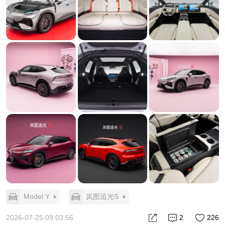
Model Y是什么尺寸？中型SUV底子。追光S呢？
5050mm车长、1998mm车宽、3000mm轴距，C级中
大型SUV的体量。
这是个被很多人忽略的关键点：YU7和Model Y的后
排，受限于轿跑SUV的溜背线条，头部和腿部都只能
算够用。
追光S车高1636mm，比YU7还高48mm，3米轴距铺
出来的后排是真正意义上的大后排，不是YU7/Model
Y那种"看着运动、坐着委屈"的小后排。
30万级纯电SUV的真正大盘，是Model Y的盘。要切
这个盘，光堆配置不够，得在外形上一招致命。
颜值这仗，岚图这次是真敢打
追光S有3:1超跑黄金长高比、10组真贯穿风道、19个
功能性风口、21寸轮毂配黄色卡钳、车尾大尺寸扰流
板。
Model Y
岚图追光S
这不是装饰件堆砌，是0.24Cd风阻的功能性设计。停
在Model Y旁边，Model Y的"中庸"会被衬得一览无余
2026-07-25 09:03:56
2
226