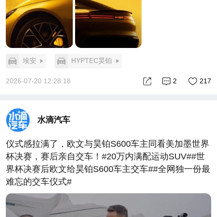
埃安
HYPTEC昊铂
2026-07-20 12:28:18
2
217
水滴汽车
仪式感拉满了，欧文与昊铂S600车主同看美加墨世界
杯决赛，赛后亲自交车！#20万内满配运动SUV##世
界杯决赛后欧文给昊铂S600车主交车##全网独一份最
难忘的交车仪式#