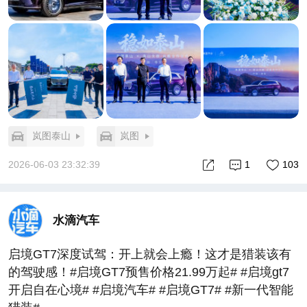
岚图泰山
岚图
2026-06-03 23:32:39
1
103
水滴汽车
启境GT7深度试驾：开上就会上瘾！这才是猎装该有
的驾驶感！#启境GT7预售价格21.99万起# #启境gt7
开启自在心境# #启境汽车# #启境GT7# #新一代智能