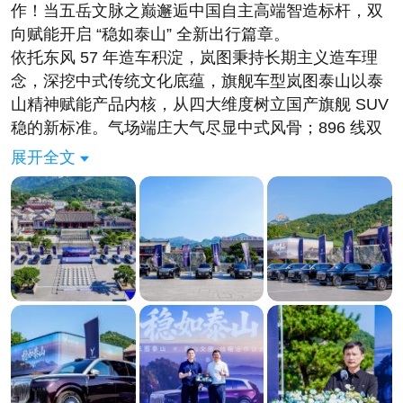
作！当五岳文脉之巅邂逅中国自主高端智造标杆，双
向赋能开启 “稳如泰山” 全新出行篇章。
依托东风 57 年造车积淀，岚图秉持长期主义造车理
念，深挖中式传统文化底蕴，旗舰车型岚图泰山以泰
山精神赋能产品内核，从四大维度树立国产旗舰 SUV
稳的新标准。气场端庄大气尽显中式风骨；896 线双
光路激光雷达加持智驾稳行无忧；三腔空悬 + 魔毯底
展开全文
盘攻克全路况颠簸；超高强度车身搭配琥珀 2.0 电池
筑牢出行安全壁垒。
同步启动“泰山见千山”主题活动，岚图车队自泰山出
发踏遍五岳山河，用硬核实车性能鉴证 “稳如泰山” 产
品实力。以国风文脉赋能国产造车，岚图用智造实力
陪伴车主攀登人生高峰，奔赴万里山河！#当山东泰山
遇上泰山##岚图泰山稳如泰山##岚图泰山战略携手泰
山文旅##人生登顶有泰山