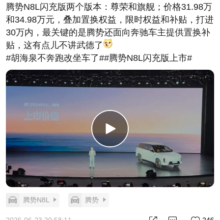
腾势N8L闪充版两个版本：尊荣和旗舰；价格31.98万
和34.98万元，叠加置换权益，限时权益和补贴，打进
30万内，最关键的是腾势还面向奔驰车主提供置换补
贴，这有点儿不讲武德了
#胡海泉不奔跑改坐车了##腾势N8L闪充版上市#
腾势N8L
腾势