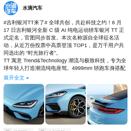
水滴汽车
#吉利银河TT来了# 全球共创，共赴科技之约！6 月
17 日吉利银河全新 C 级 AI 纯电运动轿车银河 TT 正
式定名，官图同步首发。本次名称源自全球征名活
动，从近万份投票中高票登顶 TOP1，是万千用户共
同选出的 “时光旅行者”。
TT 寓意 Trend&Technology 潮流与极致科技，专为全
球年轻人打造潮流纯电座驾。4999mm 轿跑车身搭配
随速电动尾翼，颜值出众；全系宁德时代电池、800V
展开全文
高压平台加持，搭载激光雷达与千里浩瀚 H7 智驾，
提供 333 匹后驱、578 匹四驱两种动力，前双叉臂 +
后五连杆豪华底盘，全维度硬核实力，重塑 C 级纯电
轿车市场新格局。