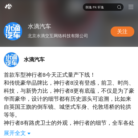
朗逸 PK 轩逸
水滴汽车
关注
北京水滴交互网络科技有限公司
水滴汽车
首款车型神行者8今天正式量产下线！
和传统豪华品牌比，神行者8没有登感，前卫、时尚、
科技，与新势力比，神行者8更有底蕴，不仅是为了豪
华而豪华，设计的细节都有历史源头可追溯，比如来
自英国王旗的倒车镜、城堡式车身、伦敦塔桥的轮拱
等等。
神行者8有路虎卫士的外观，神行者的细节，全车各处
都是神行者三角窗的设计，FREELANDER首字母FL
展开全文