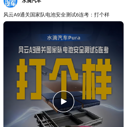
水滴汽车
件事决定了30.99万这个定价是"降维打击"还是"叫好不
的舒享拉到了20万级。
叫座"。
动力上更是同级唯一纯电+增程双动力：纯电版800V
风云A9通关国家队电池安全测试6连考：打个样
但至少在这一刻，追光S把牌桌上的筹码全押上了：
平台CLTC 600km、增程版综合1281km。
差不多的钱，大一圈的尺寸，运动的外观，满配的智
真正击穿市场的，是"可验证"三个字
驾。对于那些看Model Y太久、觉得"该换点不一样
如果只看配置表，同行还能自我安慰说"它不过是敢降
的"的消费者来说，这是一个过去三年都没出现过的选
价"。但奕派M8拿出了中汽中心12项权威认证：
项。
• 纯电版实测续航657.6km（标称600km）
新浪潮这一波，前几年差异化不够大同质化严重围攻
• 增程版实测纯电续航366.6km（标称300km）
ModelY围攻光明顶的玩法过时了。现在要的是——外
• 湿地麋鹿测试75.4km/h通过
观上一招致命，配置上降维打击，价格上还贴在
• 抗晕动指数优于行业标准33%
Model Y的脸上。追光S这次，是认真的。
• 零苯、零甲醛健康座舱认证
这是一份"反向虚标"的成绩单。它意味着东风+华为
+宁德时代这套组合，不是靠营销话术把价格打下
来，而是靠真实的体系能力——东风的制造底蕴、华
为的智能生态、宁德时代的电池技术——把高阶智能
和家庭舒享做成了"标配"，而不是"选配税"。
下半场的游戏规则，被改写了