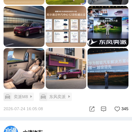
预售权益还送价值2万的主副驾双零重力座椅包和
者早就过了"看参数"的阶段，进入"看全场景综合体
1500元底盘氛围灯。
验"的阶段。
对比Model Y长续航全驱版31.35万，价格几乎贴脸，
更关键的是，16-20万这个价位长期存在供给断层：要
但激光雷达数量、智驾方案、座舱屏幕、座椅配置、
么便宜但配置寒酸，要么配置到位但价格直奔30万。
底盘规格——全是跨级差距。Model Y的优势是品牌
奕派M8瞄准的，恰恰就是这个断层。
沉淀，但在"30万买到什么"这个最朴素的问句面前，
16.58万背后，是一整套"反虚标"的产品力
追光S的回答更响。
奕派M8最狠的一刀，是把华为乾崑六件套全系标配
这才是FUV赛道应有的打法
——乾崑智驾ADS 5 Pro、鸿蒙座舱HarmonySpace
回到开头那个观察：小米YU7把FUV从500万拽到25
5.2、HUAWEI SOUND音响、乾崑车云、乾崑车控、
万，立了赛道。但YU7的体型依然属于"运动优先、空
鲸鳍通信，入门版就有，不是高配专属。
间妥协"的逻辑。
ADS 5 Pro配27个智能感知硬件，含行业首创舱内激
追光S干的事不一样——它用C级车的体量去打Model
光视觉传感器Limera，高速、城市、园区全场景NCA
Y的中型底子，用超跑美学去打Model Y的极简中庸，
全覆盖。
奕派M8
东风奕派
用华为智驾全家桶去打Model Y的纯视觉方案。三者
空间上，5020×1975×1733mm车身、3025mm轴距、
叠加，恰好命中Model Y用户心里那点"想要换、但又
60.3%同级最高轴长比，二排三排膝部空间均超
2026-07-24 16:05:08
345
没找到理由"的痒处。
50mm，地台零高差。黄金软装六件套——双头等舱
当然，岚图要真正切动Model Y的大盘，光有产品力
座椅、50英寸AR-HUD、17.3英寸后排吸顶屏、8.8L
不够。品牌信任、交付口碑、首批车主满意度，这三
冷暖箱、近28㎡软包、全置换新风系统——把30万级