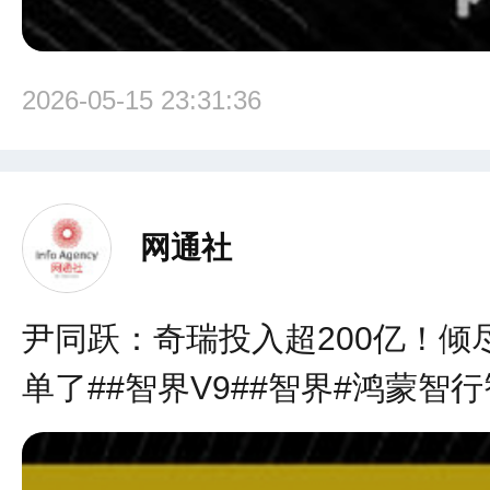
2026-05-15 23:31:36
网通社
尹同跃：奇瑞投入超200亿！倾
单了##智界V9##智界#鸿蒙智