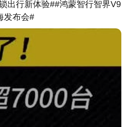
锁出行新体验##鸿蒙智行智界V9
海发布会#