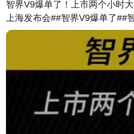
智界V9爆单了！上市两个小时大
上海发布会##智界V9爆单了##