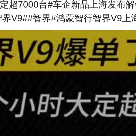
定超7000台#车企新品上海发布解
智界V9##智界#鸿蒙智行智界V9上