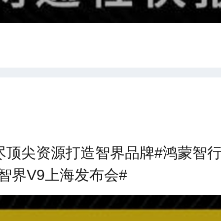
尽顶尖资源打造智界品牌#鸿蒙智行智
行智界V9上海发布会#