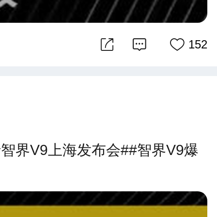
152
界V9上海发布会##智界V9爆