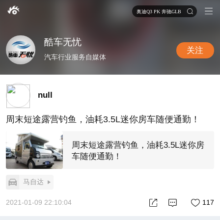
奥迪Q3 PK 奔驰GLB
酷车无忧
关注
汽车行业服务自媒体
null
周末短途露营钓鱼，油耗3.5L迷你房车随便通勤！
周末短途露营钓鱼，油耗3.5L迷你房
车随便通勤！
马自达
2021-01-09 22:10:04
117