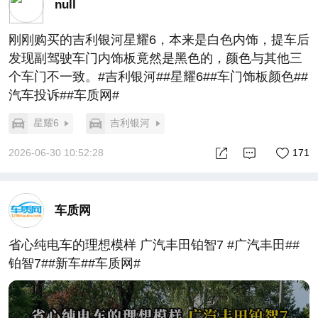
null
刚刚购买的吉利银河星耀6，本来是白色内饰，提车后
发现副驾驶车门内饰板竟然是黑色的，颜色与其他三
个车门不一致。#吉利银河##星耀6##车门饰板颜色##
汽车投诉##车质网#
星耀6
吉利银河
2026-06-30 10:52:28
171
车质网
省心纯电车的理想模样 广汽丰田铂智7 #广汽丰田##
铂智7##新车##车质网#