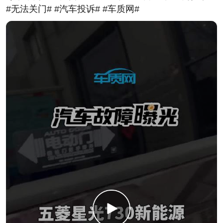
#无法关门# #汽车投诉# #车质网#