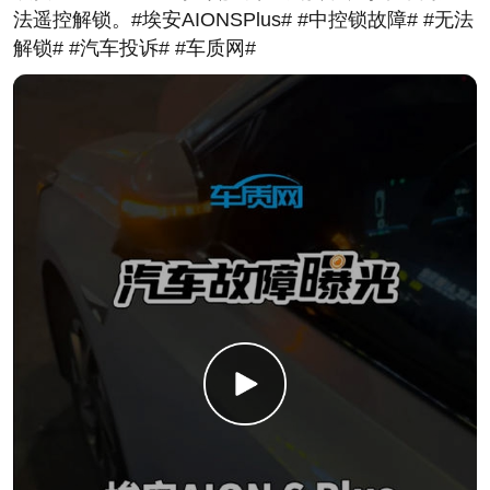
法遥控解锁。#埃安AIONSPlus# #中控锁故障# #无法
解锁# #汽车投诉# #车质网#