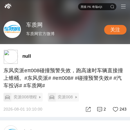
黑猫 PK 奇瑞eQ1
车质网
关注
车质网官方微博
null
东风奕派eπ008碰撞预警失效，跑高速时车辆直接撞
上锥桶。#东风奕派# #eπ008# #碰撞预警失效# #汽
车投诉# #车质网#
奕派008增程
奕派008
2026-08-01 10:10:00
2
243