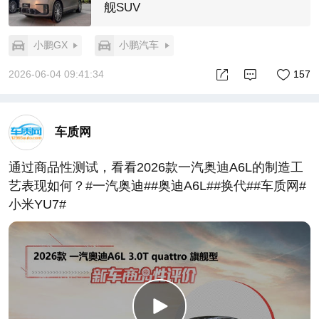
舰SUV
小鹏GX
小鹏汽车
2026-06-04 09:41:34
157
车质网
通过商品性测试，看看2026款一汽奥迪A6L的制造工
艺表现如何？#一汽奥迪##奥迪A6L##换代##车质网#
小米YU7#