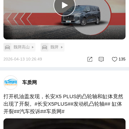
魏牌高山
魏牌
2026-04-13 10:26:49
135
车质网
打开机油盖发现，长安X5 PLUS的凸轮轴和缸体竟然
出现了开裂。#长安X5PLUS##发动机凸轮轴## 缸体
开裂##汽车投诉##车质网#