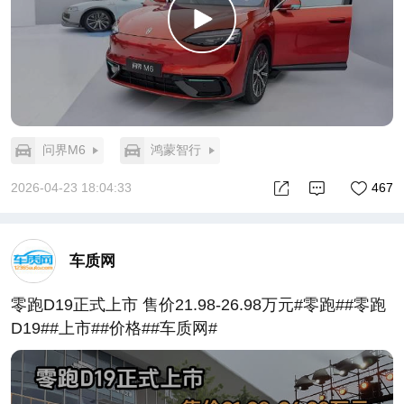
问界M6
鸿蒙智行
2026-04-23 18:04:33
467
车质网
零跑D19正式上市 售价21.98-26.98万元#零跑##零跑
D19##上市##价格##车质网#