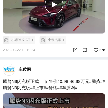
小米YU7 GT
小米汽车
2026-05-22 13:19:24
278
车质网
腾势N9闪充版正式上市 售价40.98-46.98万元#腾势##
腾势N9闪充版##上市##价格##车质网#