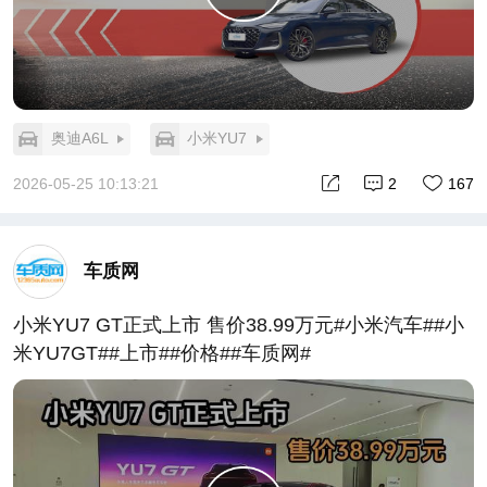
奥迪A6L
小米YU7
2026-05-25 10:13:21
2
167
车质网
小米YU7 GT正式上市 售价38.99万元#小米汽车##小
米YU7GT##上市##价格##车质网#