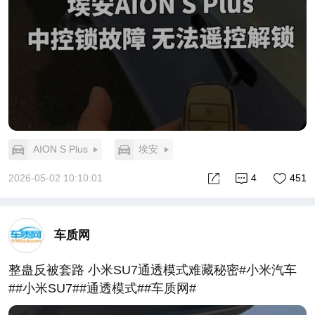
AION S Plus
埃安
2026-05-02 10:10:01
4
451
车质网
整蛊反被套路 小米SU7通透模式难藏秘密#小米汽车
##小米SU7##通透模式##车质网#