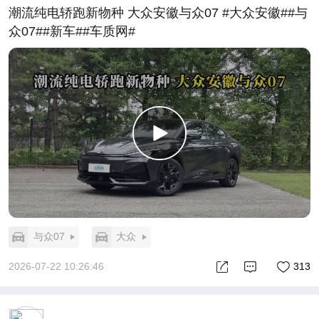
潮流纯电轿跑新物种 大众安徽与众07 #大众安徽##与
众07##新车##车质网#
与众07
大众
2026-07-22 10:26:46
313