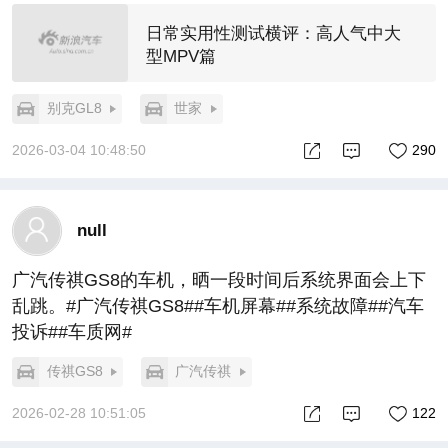
日常实用性测试横评：高人气中大
型MPV篇
别克GL8
世家
2026-03-04 10:48:50
290
null
广汽传祺GS8的车机，晒一段时间后系统界面会上下
乱跳。#广汽传祺GS8##车机屏幕##系统故障##汽车
投诉##车质网#
传祺GS8
广汽传祺
2026-02-28 10:51:05
122