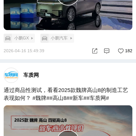
小鹏GX
小鹏汽车
2026-04-16 15:49:39
182
车质网
通过商品性测试，看看2025款魏牌高山8的制造工艺
表现如何？ #魏牌##高山8##新车##车质网#