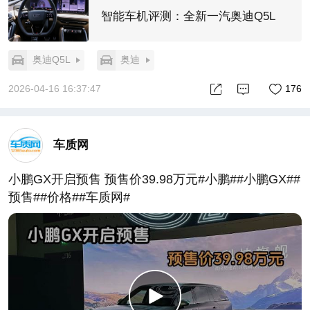
智能车机评测：全新一汽奥迪Q5L
奥迪Q5L
奥迪
2026-04-16 16:37:47
176
车质网
小鹏GX开启预售 预售价39.98万元#小鹏##小鹏GX##
预售##价格##车质网#