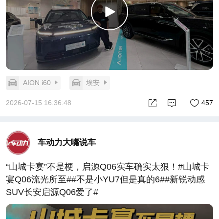
AION i60
埃安
2026-07-15 16:36:48
457
车动力大嘴说车
“山城卡宴”不是梗，启源Q06实车确实太狠！#山城卡
宴Q06流光所至##不是小YU7但是真的6##新锐动感
SUV长安启源Q06爱了#