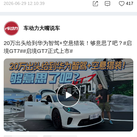
2026-06-29 12:10:39
417
车动力大嘴说车
20万出头给到华为智驾+空悬猎装！够意思了吧？#启
境GT7##启境GT7正式上市#