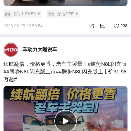
探岳L PHEV
探岳GTE
2026-06-25 22:50:54
238
车动力大嘴说车
续航翻倍，价格更香，老车主哭晕！#腾势N8L闪充版
##腾势N8L闪充版上市##腾势N8L闪充版上市价31.98
万起#