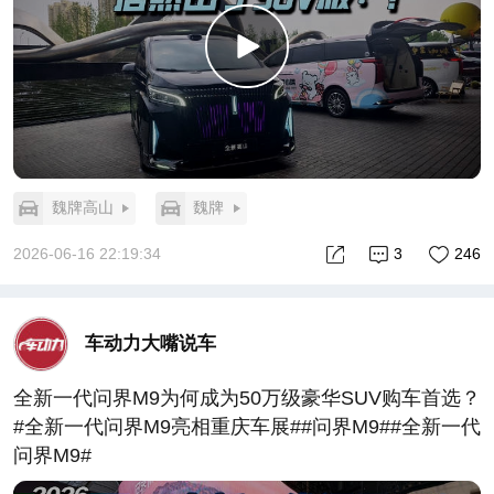
魏牌高山
魏牌
2026-06-16 22:19:34
3
246
车动力大嘴说车
全新一代问界M9为何成为50万级豪华SUV购车首选？
#全新一代问界M9亮相重庆车展##问界M9##全新一代
问界M9#