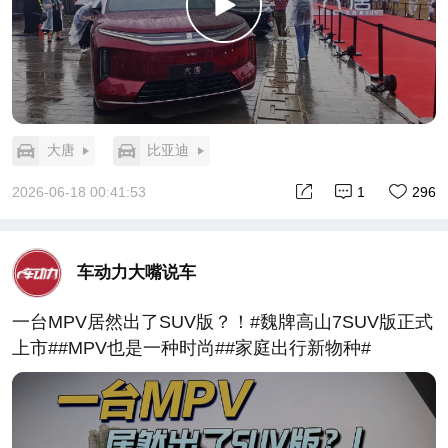
大唐
比亚迪
2026-06-18 00:41:53
1
296
车动力大嘴说车
一台MPV居然出了SUV版？！#魏牌高山7SUV版正式
上市##MPV也是一种时尚##家庭出行新物种#