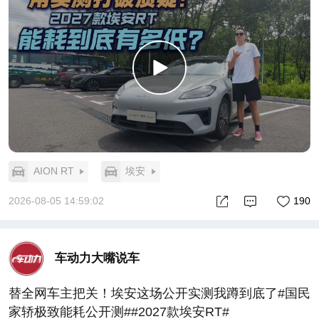
AION RT
埃安
2026-08-05 14:59:02
190
车动力大嘴说车
替全网车主把关！埃安这场公开实测我蹲到底了#国民
家轿极致能耗公开测##2027款埃安RT#