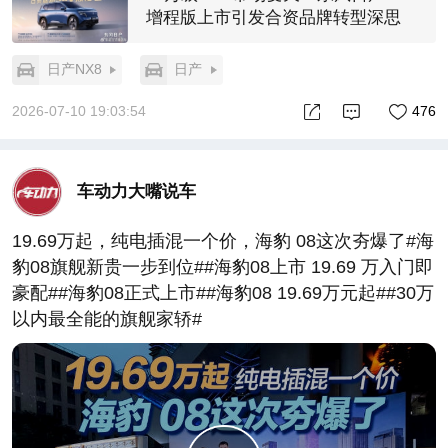
增程版上市引发合资品牌转型深思
日产NX8
日产
2026-07-10 19:03:54
476
车动力大嘴说车
19.69万起，纯电插混一个价，海豹 08这次夯爆了#海
豹08旗舰新贵一步到位##海豹08上市 19.69 万入门即
豪配##海豹08正式上市##海豹08 19.69万元起##30万
以内最全能的旗舰家轿#