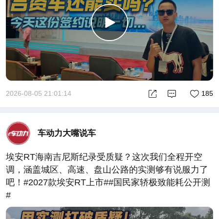
2026-08-05 21:01:14
185
车动力大嘴说车
埃安RT海南吉尼斯纪录受质疑？这次我们全程开空
调，涵盖城区、高速、盘山公路的实测够有说服力了
吧！#2027款埃安RT上市##国民家轿极致能耗公开测
#