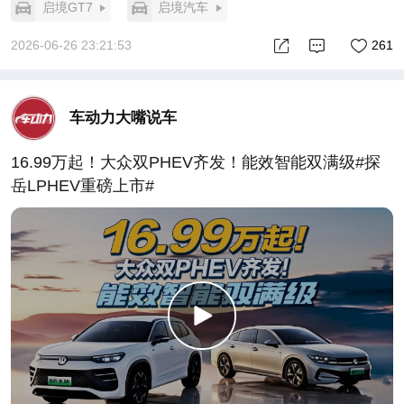
启境GT7
启境汽车
2026-06-26 23:21:53
261
车动力大嘴说车
16.99万起！大众双PHEV齐发！能效智能双满级#探
岳LPHEV重磅上市#