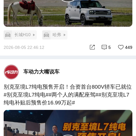
长城H10
哈弗
2026-08-05 22:46:12
5
449
车动力大嘴说车
别克至境L7纯电预售开启！合资首台800V轿车已就位
#别克至境L7纯电##两个人的满配座驾##别克至境L7
纯电补贴后预售价16.99万起#