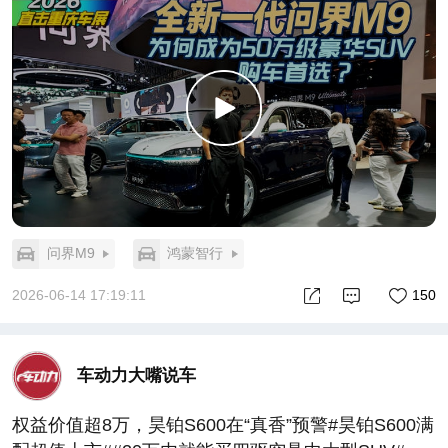
问界M9
鸿蒙智行
2026-06-14 17:19:11
150
车动力大嘴说车
权益价值超8万，昊铂S600在“真香”预警#昊铂S600满