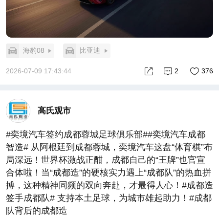
海豹08
比亚迪
2026-07-09 17:43:44
2
376
高氏观市
#奕境汽车签约成都蓉城足球俱乐部##奕境汽车成都
智造# 从阿根廷到成都蓉城，奕境汽车这盘“体育棋”布
局深远！世界杯激战正酣，成都自己的“王牌”也官宣
合体啦！当“成都造”的硬核实力遇上“成都队”的热血拼
搏，这种精神同频的双向奔赴，才最得人心！#成都造
签手成都队# 支持本土足球，为城市雄起助力！#成都
队背后的成都造