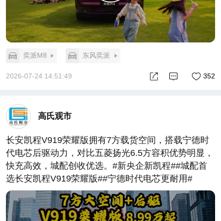
奕派M8
东风奕派
2026-07-24 14:51:49
352
高氏观市
长安凯程V919荣耀版拥有7方载货空间，搭载宁德时
代电芯后驱动力，对比五菱扬光6.5方容积优势明显，
快充高效，城配创收优选。#新央企新凯程##城配首
选长安凯程V919荣耀版##宁德时代电芯更耐用#