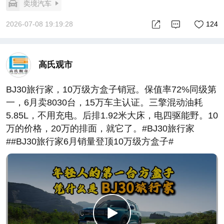
奕境汽车
2026-07-08 19:19:28
124
高氏观市
BJ30旅行家，10万级方盒子销冠。保值率72%同级第
一，6月卖8030台，15万车主认证。三擎混动油耗
5.85L，不用充电。后排1.92米大床，电四驱能野。10
万的价格，20万的排面，就它了。#BJ30旅行家
##BJ30旅行家6月销量登顶10万级方盒子#