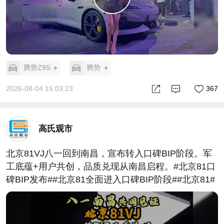
腾势Z9S
腾势
2026-08-04 15:03:23
367
高氏观市
北京81VJ八一回到南昌，宣布转入口碑BIP阶段。军
工底蕴+用户共创，品质兑现从南昌启程。#北京81口
碑BIP发布##北京81全面进入口碑BIP阶段##北京81#