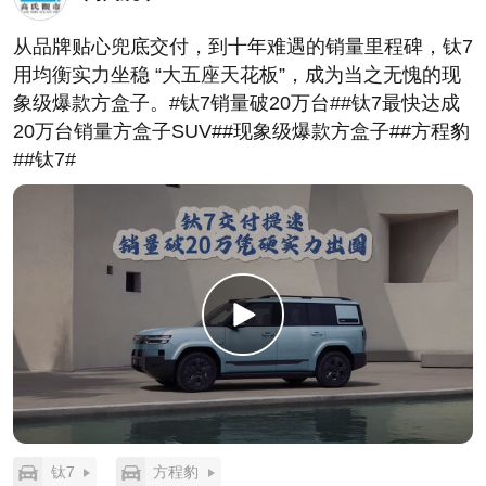
从品牌贴心兜底交付，到十年难遇的销量里程碑，钛7
用均衡实力坐稳 “大五座天花板”，成为当之无愧的现
象级爆款方盒子。#钛7销量破20万台##钛7最快达成
20万台销量方盒子SUV##现象级爆款方盒子##方程豹
##钛7#
钛7
方程豹