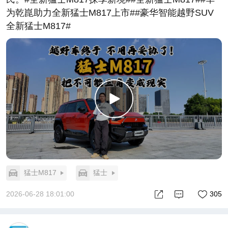
为乾崑助力全新猛士M817上市##豪华智能越野SUV
全新猛士M817#
猛士M817
猛士
2026-06-28 18:01:00
305