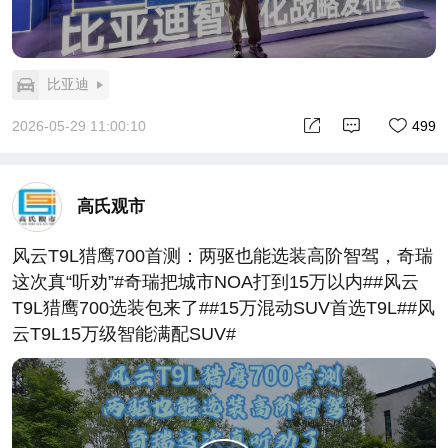
比亚迪
2026-05-29 11:00:10
499
高氏观市
风云T9L猎鹰700首测：两驱也能选装高阶智驾，奇瑞
这次真“听劝”#奇瑞把城市NOA打到15万以内##风云
T9L猎鹰700选装包来了##15万混动SUV首选T9L##风
云T9L15万级智能满配SUV#