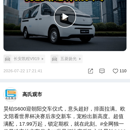
长安凯程V919
五菱扬光
2026-07-22 17:21:41
110
高氏观市
昊铂S600迎朝阳交车仪式，意头超好，排面拉满。欧
文陪看世界杯决赛后亲交新车，宠粉出新高度。超值
满配，17.99万起，锁定期权，就在此刻。#全网独一