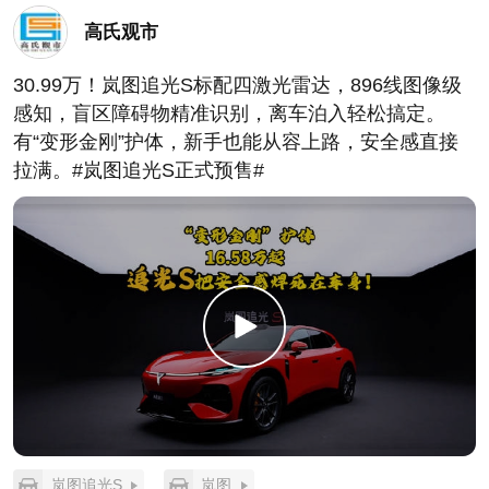
高氏观市
30.99万！岚图追光S标配四激光雷达，896线图像级
感知，盲区障碍物精准识别，离车泊入轻松搞定。
有“变形金刚”护体，新手也能从容上路，安全感直接
拉满。#岚图追光S正式预售#
岚图追光S
岚图