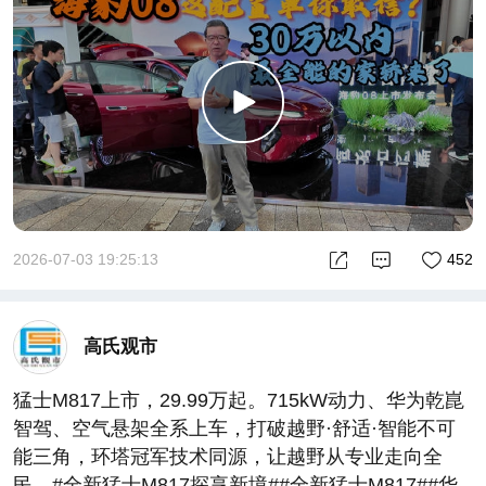
2026-07-03 19:25:13
452
高氏观市
猛士M817上市，29.99万起。715kW动力、华为乾崑
智驾、空气悬架全系上车，打破越野·舒适·智能不可
能三角，环塔冠军技术同源，让越野从专业走向全
民。#全新猛士M817探享新境##全新猛士M817##华