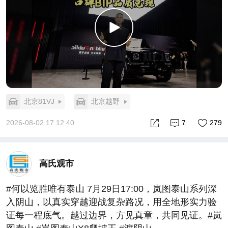
北京81VJ
北京越野
2026-08-02 17:12:40
7
279
高氏观市
#何以览胜唯有泰山 7月29日17:00，岚图泰山系列深
入阴山，以真实穿越迎战复杂路况，用全地形实力验
证每一程底气。越过边界，方见真章，共同见证。#岚