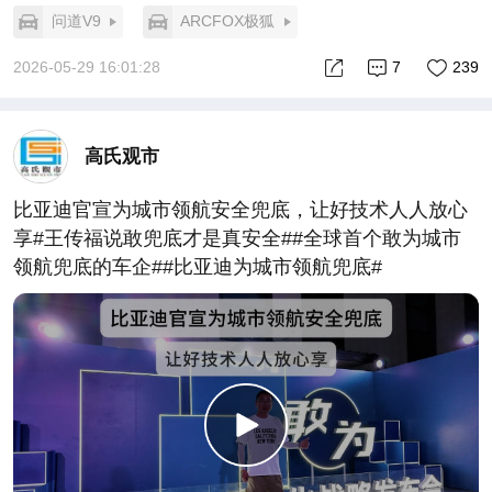
问道V9
ARCFOX极狐
2026-05-29 16:01:28
7
239
高氏观市
比亚迪官宣为城市领航安全兜底，让好技术人人放心
享#王传福说敢兜底才是真安全##全球首个敢为城市
领航兜底的车企##比亚迪为城市领航兜底#