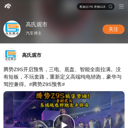
奥迪Q3 PK 奔驰GLB
高氏观市
关注
汽车博主
高氏观市
腾势Z9S开启预售，三电、底盘、智能全面拉满。没
有短板，不玩套路，重新定义高端纯电轿跑，豪华与
驾控兼得。#腾势Z9S预售#