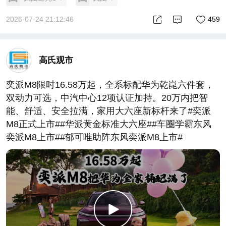
2026-07-24 21:12:46
459
高氏观市
奕派M8限时16.58万起，全系标配华为乾崑六件套，
双动力可选，中汽中心12项认证加持。20万内把智
能、舒适、安全拉满，家用大六座新标杆来了#奕派
M8正式上市##华派黄金标准大六座##车圈学霸东风
奕派M8上市##郁可唯助阵东风奕派M8上市#