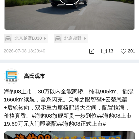
北京越野BJ30
北京越野
2026-07-08 18:29:40
13
201
高氏观市
海豹08上市，30万以内全能家轿。纯电905km、插混
1660km续航，全系闪充。天神之眼智驾+云辇悬架
+后轮转向，双零重力座椅配超大空间，配置拉满，
价格真香。#海豹08旗舰新贵一步到位##海豹08上市
19.69万元入门即豪配##海豹08正式上市#