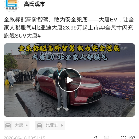
高氏观市
全系标配高阶智驾、敢为安全兜底——大唐EV，让全
家人都服气#比亚迪大唐23.99万起上市##全尺寸闪充
旗舰SUV大唐#
大唐
比亚迪
2026-06-18 23:51:15
1
197