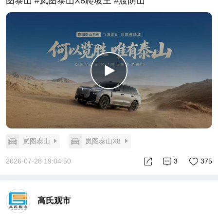
图泰山 #岚图泰山X8爬坡王 #渡阴山
岚图泰山
岚图泰山X8
2026-07-28 19:04:50
3
375
高氏观市