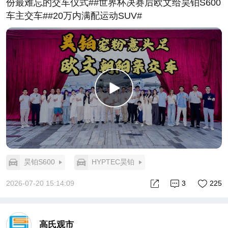
份最难忘的交车仪式##世界杯决赛后欧文给昊铂S600
车主交车##20万内满配运动SUV#
昊铂S600
HYPTEC昊铂
2026-07-20 15:14:09
3
225
高氏观市