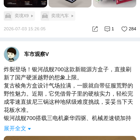
奕境X9
奕境汽车
2026-07-03 15:26:05
1
284
车市观察V
炸裂登场！银河战舰700这款新能源方盒子，直接刷
新了国产硬派越野的想象上限。
复古棱角方盒设计气场拉满，一眼就自带征服荒野的
野性魅力。近期，它凭借骨子里的硬核实力，轻松完
成零速直拔尼三锅这种地狱级难度挑战，妥妥当下天
花板水准。
银河战舰700搭载三电机豪华四驱、机械差速锁加持
标志性一体式大梁，搭配傲视全球量产越野的
展开全文
392Ps/T推重比，纸面实力与实际性能双双碾压同