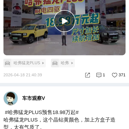
哈弗猛龙PLUS
哈弗
2026-04-18 21:40:39
1
371
车市观察V
#哈弗猛龙PLUS预售18.98万起#
哈弗猛龙PLUS，这个晶钻黄颜色，加上方盒子造
型，太有气质了。