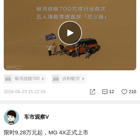
级。至此吉利彻底补齐高端越野赛道最后一块拼图，
跳出传统燃油越野固有框架，凭借电气化顶尖架构，
带领整个行业开创新能源越野新时代。 #银河战舰
700# #银河战舰700满载直拔尼三锅
银河战舰700
吉利银河
2026-06-23 15:22:03
12
210
车市观察V
限时9.28万元起，MG 4X正式上市