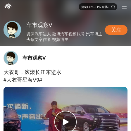
捷豹I-PACE PK 奔驰EQC
车市观察V
关注
资深汽车达人 微博汽车视频账号 汽车博主
头条文章作者 视频博主
车市观察V
大衣哥，滚滚长江东逝水
#大衣哥星海V9#