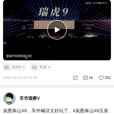
瑞虎9
奇瑞
2026-04-22 20:16:00
16
251
车市观察V
岚图泰山X8，车外喊话太好玩了。#岚图泰山X8五座