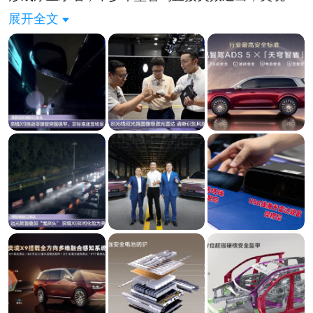
全程保持智驾在线平稳通行；还有老旧小区无路灯窄
展开全文
巷、行人随意穿行的复杂迷宫路况，无光暗夜环境下
车辆也能自主规划路线顺畅穿行。
三大实测场景没有花里胡哨的理想化路况，全部复刻
真实通勤危险场景。奕境 X9 这波安全黑科技真的很
给力，全方位兜底夜间出行安全，特别期待新车上
市，亲身感受这份能保命的硬核安全实力。
#央视见证奕境首测华为乾崑ADS5##奕境华为乾崑创
天穹智盾安全架构##华为乾崑智驾ADS5奕境全网实
测