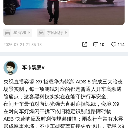
星海V9
东风风行
2026-07-21 21:35:18
10
114
车市观察V
央视直播奕境 X9 搭载华为乾崑 ADS 5 完成三大暗夜
场景实测，每一项测试对应的都是普通人开车高频遇
险痛点，这套黑科技实实在在能守护行车安全。
夜间开车最怕对向远光强光直射遮挡视线，奕境 X9
在对向车灯爆闪干扰下依旧稳定识别道路障碍物，
AEB 快速响应及时刹停规避碰撞；雨夜行车常有水雾
形成厚重水墙，不少车型智驾直接失效退出，奕境 X9