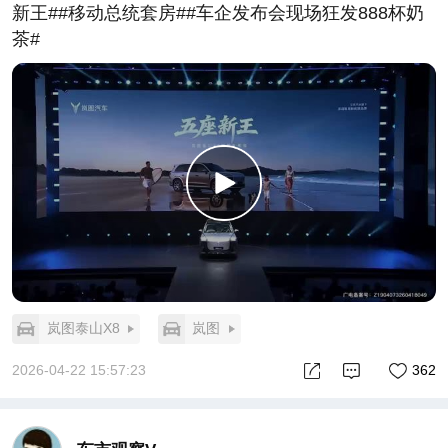
新王##移动总统套房##车企发布会现场狂发888杯奶
茶#
岚图泰山X8
岚图
2026-04-22 15:57:23
362