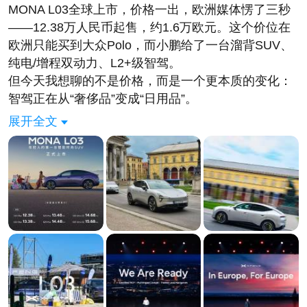
MONA L03全球上市，价格一出，欧洲媒体愣了三秒
——12.38万人民币起售，约1.6万欧元。这个价位在
欧洲只能买到大众Polo，而小鹏给了一台溜背SUV、
纯电/增程双动力、L2+级智驾。
但今天我想聊的不是价格，而是一个更本质的变化：
智驾正在从“奢侈品”变成“日用品”。
三年前，高速NOA是30万级车型的专属卖点，车企拿
展开全文
它当“技术溢价”的筹码。两年前，城区智驾下探到20
万区间，仍属高端配置。今年，小鹏把VLA纯视觉智
驾塞进了一台12万级的车里——全系标配。
这意味着什么？
意味着智能驾驶的技术壁垒正在被彻底摊平。当12万
的车和30万的车在智驾体验上拉不开差距时，“智驾溢
价”这个商业模型就坍塌了。
这不是价格战，而是技术民主化引发的价值重构。
小鹏敢这么干，底气来自两个东西。
第一是“一套模型打通中欧”。小鹏图灵第二代VLA模型