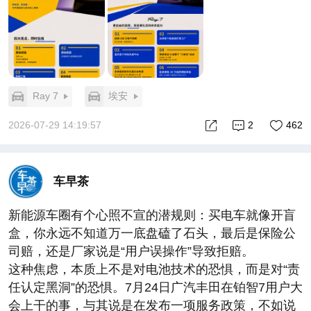
方向盘交给了光。
#埃安第十年 ##埃安发布全新车系Ray##年轻人热爱
的超级纯电Ray 7
Ray 7
埃安
2026-07-29 14:19:57
2
462
车早茶
新能源车圈有个心照不宣的潜规则：买电车就像开盲
盒，你永远不知道万一底盘磕了石头，最后是保险公
司赔，还是厂家说是“用户误操作”导致拒赔。
这种焦虑，本质上不是对电池技术的恐惧，而是对“责
任认定黑洞”的恐惧。7月24日广汽丰田在铂智7用户大
会上干的事，与其说是在发布一项服务政策，不如说