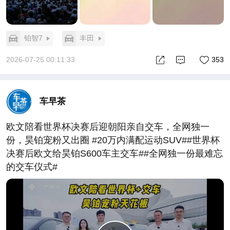
字的契约，给自己的硬件技术做了一次“压力测试”。
更值得玩味的是，他们顺手把“电池8年过保”这个全行
业的痛点也抹平了。其实大家心里都明白，一台车开8
铂智7
丰田
年不换的概率极低，但“终身质保”四个字，给的是那
种“即便我不用，但我得有”的心理安全区。
2026-07-25 00:11:33
353
所以，这次发布会的真正主角不是王心凌，也不是那
首洗脑的《DADADA x 担担担》，而是这套“全生命周
期无扯皮”的信任体系。
车早茶
当别的品牌还在卷“上市即降价”时，广丰在卷“事故即
赔付”。这实际上是把新能源汽车的竞争，从“配置参
欧文陪看世界杯决赛后迎朝阳亲自交车，全网独一
数的军备竞赛”拉向了“资产安全性的信用竞赛”。
份，昊铂宠粉又出圈 #20万内满配运动SUV##世界杯
对于那批从BBA置换过来的中产用户来说，他们在乎
决赛后欧文给昊铂S600车主交车##全网独一份最难忘
的也许不是多几个扬声器，而是那份“出了事别让我烦
的交车仪式#
心”的确定性。
广汽丰田这次的聪明之处在于，它把最大的卖点藏在
了最不起眼的“售后条款”里。当大家都在追求“跑得
快”时，它告诉你“刹得住且有人兜底”。这种反向营