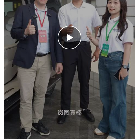
爆胎稳行系统、驾驶员失能辅助、150公里时速AEB
——这些以前只在旗舰车型上出现的名字，现在全给
你。小鹏的逻辑很清晰：安全不是豪华配置，是基本
人权。 开15万车的人，和开50万车的人，面对爆胎时
的恐惧是一样的。那凭什么只有50万的车能救你一
命？
最后说说增程版。
315公里纯电续航+1330公里综合续航。注意这个数
字：315公里纯电。这意味着什么？意味着绝大多数
城市用户，一周通勤完全可以一滴油不用。周末要跑
长途了，油箱在那等着你。
这代年轻人最讨厌什么？最讨厌被定义。你说纯电
好，我担心长途；你说油车稳，我觉得不智能；你说
增程是过渡，我觉得你在教我做事。
MONA L03的做法是：不争论，不站队，直接把选择
题交给你。 你不是既要纯电的通勤经济性，又要长途
的补能自由吗？好，都给你。这叫对用户真实纠结的
终结式回应。