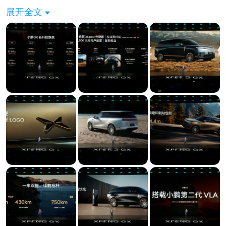
案打磨，顶着研发与制造成本压力。最终小鹏集团希
展开全文
望，作为一台为朋友而做的车，就应该拿出极大诚
意，把物理AI时代的旗舰科技普惠给更多朋友。
小鹏GX，今日正式上市：
纯电：
Max 27.98万元
Ultra SE 29.98万元
Ultra 31.98万元
Ultra旗舰 35.98万元
超级增程：
Max 28.98万元
Ultra SE 30.98万元
Ultra 32.98万元
Ultra旗舰 35.98万元
截止6月30日24点前下定，即可享受峡湾灰外观色、
林雾紫内饰色限时送；昆仑云境限时优惠只要10,000
元；多规格轮毂+米其林静音轮胎选装限时半价，限