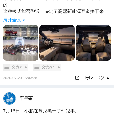
的。
这种模式能否跑通，决定了高端新能源赛道接下来
是“拼供应链整合”还是“拼技术共生”。背靠成都、东
展开全文
风、华为三大王牌，奕境有底气为行业蹚出一条全新
路径。
同步官宣奕境 X-CLUB 官方车主俱乐部 7 月 25 日正
式启幕，首批创始会员招募限量 1000 席，更多权益
细则可关注奕境汽车 APP。
#奕境X9首台量产车正式下线##东风华为全套顶尖技
术落地奕境X9量产车
奕境X9
奕境汽车
2026-07-20 15:43:28
2
141
车早茶
7月16日，小鹏在慕尼黑干了件狠事。