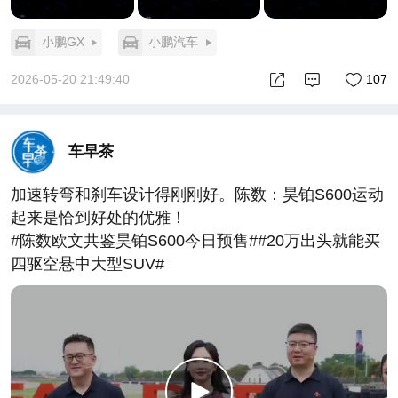
时现金减免10,000元等至高价值超36,000元配置/权
益，至高价值23,500元老用户复购权益；
小鹏GX
小鹏汽车
截止5月20日24点前，早鸟权益限时返场，1000元抵
扣5000元购车款。
2026-05-20 21:49:40
107
小鹏GX，献给所有为自己、为时代努力折腾的人。
车早茶
加速转弯和刹车设计得刚刚好。陈数：昊铂S600运动
起来是恰到好处的优雅！
#陈数欧文共鉴昊铂S600今日预售##20万出头就能买
四驱空悬中大型SUV#