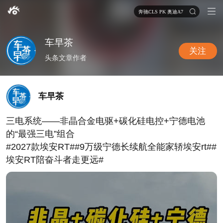
奔驰CLS PK 奥迪A7
车早茶
关注
头条文章作者
车早茶
三电系统——非晶合金电驱+碳化硅电控+宁德电池
的“最强三电”组合
#2027款埃安RT##9万级宁德长续航全能家轿埃安rt##
埃安RT陪奋斗者走更远#