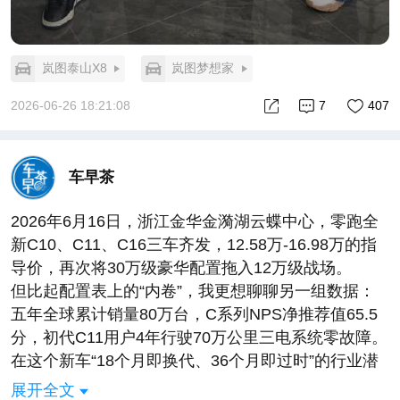
所以回到开头那个问题。
这届年轻人为什么不为面子交税了？因为他们算清了
这笔账：真正的面子，不是别人看你开什么车，而是
岚图泰山X8
岚图梦想家
你自己坐在车里的时候，觉得这一天没那么糟。
2026-06-26 18:21:08
7
407
一台车，如果能在你下班累成狗的时候，用14点按摩
把你的背揉开；能在你周末想逃离城市的时候，给你
1330公里的底气；能在你突发状况时自己靠边停车、
车早茶
呼叫救援——这台车给你的，不是“面子”，是随时可
以接住你的确定性。
2026年6月16日，浙江金华金漪湖云蝶中心，零跑全
这种确定性，比车标值钱多了。
新C10、C11、C16三车齐发，12.58万-16.98万的指
而这，才是小鹏MONA L03真正想说的话。#何小鹏称
导价，再次将30万级豪华配置拖入12万级战场。
MONAL03预售价接近上市价##小鹏MONA L03预售
但比起配置表上的“内卷”，我更想聊聊另一组数据：
14.38万元起
五年全球累计销量80万台，C系列NPS净推荐值65.5
分，初代C11用户4年行驶70万公里三电系统零故障。
在这个新车“18个月即换代、36个月即过时”的行业潜
规则里，零跑C系列凭什么能穿越“死亡谷”，成为300
展开全文