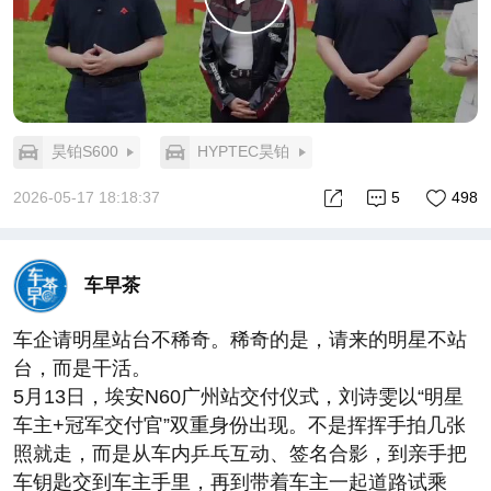
昊铂S600
HYPTEC昊铂
2026-05-17 18:18:37
5
498
车早茶
车企请明星站台不稀奇。稀奇的是，请来的明星不站
台，而是干活。
5月13日，埃安N60广州站交付仪式，刘诗雯以“明星
车主+冠军交付官”双重身份出现。不是挥挥手拍几张
照就走，而是从车内乒乓互动、签名合影，到亲手把
车钥匙交到车主手里，再到带着车主一起道路试乘