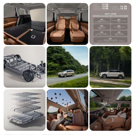
余款SUV竞争中为数不多的“长青家族”？
我的观点是：零跑做对了一件反行业直觉的事——
用“慢迭代”对抗“快消费”，用“技术复利”替代“配置军
备”。
当友商每年推一款全新车型、用炫技式创新收割流量
时，零跑C系列五年只做三次系统性迭代，每一次升
级都围绕同一个核心：12-20万家用SUV的真实场景
痛点。这不是“挤牙膏”，而是“深挖井”。
什么叫深挖？全新C16针对六口之家的“三排小板凳”痛
点，将三排坐垫高度做到95mm、脚部空隙95mm，靠
背支持10°调节，让第三排从“应急座”变成“常驻座”。
全新C10为家庭用户标配前排双124°零重力座椅，副
驾后方折叠小桌板、后排Mini Bar、23处储物空间
——这些细节不是炫技，是“带过娃的人”才懂的设
+5
计。
什么叫技术复利？从CTC 1.0到CTC 2.0 Plus，从
8155到8295+8650双旗舰芯片，从基础L2到“车位到