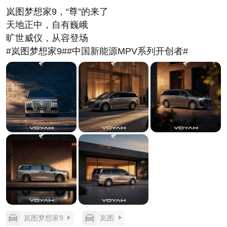
明岚图根本就没打算在传统赛道上和别人挤破头。它
岚图梦想家9，“尊”的来了
的逻辑很清晰：用智能驾驶的硬核实力，为MPV开辟
天地正中，自有巍峨
一条全新的价值坐标。传统MPV比的是座椅皮质、隔
旷世威仪，从容登场
音玻璃、悬挂软硬，而梦想家9比的是谁能更早让用户
#岚图梦想家9##中国新能源MPV系列开创者#
感受到“未来已来”的出行体验。这才是中国品牌应有
的魄力。
双拼撞色车身、北斗七星矩阵灯组、二三级LC自适应
调光玻璃……这些设计细节处处透露着一种“不凑
合”的态度。岚图在传递一个明确的信号：中国品牌做
高端，不再是堆料式的蛮干，而是有体系、有章法的
美学表达。那种“游艇般的豪华气韵”，不是靠模仿得
来的，而是靠对中国用户审美心理的精准拿捏——既
要大气磅礴的排面，也要进退有度的内敛。
当然，50万以上的预售价注定会让它直面埃尔法和奔
驰V级的竞争。但我认为，这恰恰是中国品牌必须走
的一步。如果永远停留在20万以下的价格区间玩内
岚图梦想家9
岚图
卷，中国汽车工业就永远无法真正站上全球舞台的中