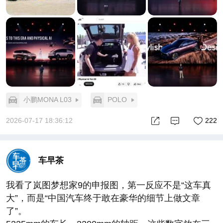
在中国路况训练出的能力，到了德国几乎不用重新训
练就能直接跑。何小鹏本人刚在慕尼黑做完验收测
试，城市主干道、窄路小巷、大曲率弯道全部拿下，
甚至能理解欧洲复杂的路权规则。这种泛化能力，意
味着技术研发的边际成本在急剧下降——同一个大
脑，全球通用，规模效应拉满。
第二是世界模型解决“数据饥渴”。海外训练数据不足
是所有中国智驾出海的头号难题。小鹏的做法是用世
小鹏MONA L03
POLO
界模型生成符合物理规律的虚拟训练数据，让AI在“模
拟考”里先刷够题，到了真实考场直接答题。这种数据
2026-07-17 18:36:12
222
生成能力让智驾迭代不再依赖海量实车路采，成本结
构被彻底改写。
当研发成本被打下来，终端价格自然守不住高位。小
车早茶
鹏只是第一个把这张牌明牌打出来的。
当然，MONA L03的产品力不止智驾。前法拉利设计
我看了岚图梦想家9的申报图，第一反应不是“这车真
师操刀的外观、Cd0.228的风阻、650km纯电续航、
大”，而是“中国汽车终于敢在豪华的细节上做文章
1380km增程总续航、欧洲五星安全标准——这些放在
了”。