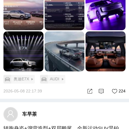
买的是“交付体验的溢价”——当你的提车瞬间有世界
逼你做选择。
冠军见证，这台车在你心里的价值就不一样了。
你看它的入门版——先锋型，限时免费升级总价值超7
这比降价狠多了。降价只会让用户觉得“我买对了折
万元的高阶配置。全景智能辅助驾驶、21.4英寸QD
扣”，而这种仪式感让用户觉得“我选对了品牌”。前者
Mini LED星空屏、智能调光天幕、双向14°后轮转向系
是交易，后者是认同。
统，全部标配。
从长沙的巨型球幕LiveHouse，到广州的冠军交付，
这意味着什么？意味着哪怕你买的是最便宜的E7X，
埃安N60“一城一盛典”的逻辑正在清晰：它不是在卷配
你得到的不是一台“低配豪车”，而是一台真正满血的
置，而是在卷“用户一生一次的高光时刻”。
智能电动车。后轮转向这种以前只在百万级车型上才
5月20日前下订还能抽敦煌双人游。但我猜，很多人
有的配置，28.98万就能拥有。这不是降价，这是降
记住的不是那个奖品，而是刘诗雯递过钥匙时说的那
维。
句恭喜。
奥迪E7X
AUDI
更难得的是，奥迪没有把“选择权”拿走，而是把它还
这才是交付该有的样子。不是走流程，是走心。
给了用户。想要空气悬挂和CDC？加3万上先锋Pro
2026-05-08 22:17:39
224
#埃安N60##刘诗雯##梦寐以求的交付仪式##刘诗雯
型。想要quattro四驱和全粒面小牛皮？再加3万。想
世乒赛回国喜提埃安N60
要109度大电池和751公里续航？同样加3万，选远航
版。想要四座头等舱体验？37.98万的旗舰quattro
车早茶
型，给你后排双零重力座椅、22寸轮毂、Brembo卡
钳、13屏联动。
轿跑身姿+溜背造型+双层鸭尾。全新运动SUV昊铂