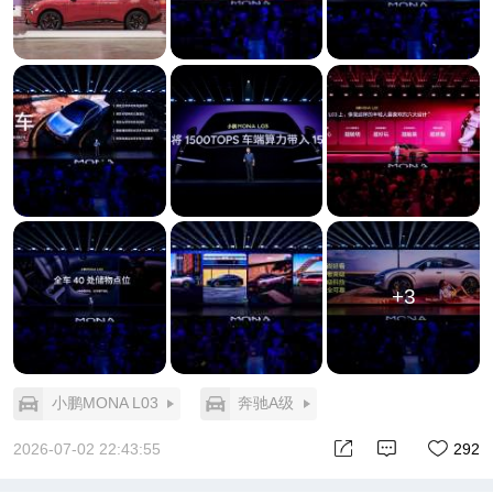
车。
MONA L03身上所有看似“堆料”的东西，本质上都在回
应同一个问题：怎么让一个预算15万的年轻人，活得
不像“预算有限”的样子？
102升前备厢。专门放外卖和生鲜。这个设计太细
了。细到如果设计师自己不点外卖、不被麻辣烫洒在
副驾地板上过，根本想不到。这不是配置，这是对年
轻人真实生活场景的深度共情。
14点按摩零重力副驾。腿托展开超70度。午休、等
人、长途休息，一秒变躺椅。你想想，一个刚工作几
+3
年的年轻人，中午在公司趴在工位上睡，和在自己车
里打开按摩躺平睡，那是两种完全不同的尊严感。小
鹏懂这个。
40处储物点、8个磁吸接口、5个螺纹接口、23处生态
小鹏MONA L03
奔驰A级
拓展接口。数字背后是一句话：你的生活不需要将就
这台车，这台车来将就你的生活方式。 放运动装备、
2026-07-02 22:43:55
292
架相机拍Vlog、挂个投影仪看片——车不再是你要去