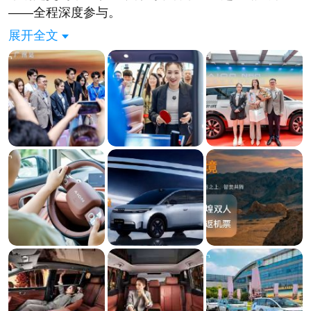
——全程深度参与。
一个世界冠军，认认真真给你交车。这体验感，确实
展开全文
拉满了。
但我要说的不是排面，而是埃安在这件事里露出的一
个狠招：把交付仪式产品化。
注意一个细节。刘诗雯和车主玩的那个“车内乒乓挑
战”，不是纯娱乐——N60后排+后备箱打通后被改造
成迷你乒乓球场。世界冠军亲自替你验证空间够不够
用，比任何配置表上的数字都有说服力。
这叫“用冠军验证产品”，不是“用冠军代言产品”。一字
之差，逻辑完全不同。
再往后看。交付结束后，刘诗雯和车主一起道路试
乘，亲身感受埃安N60全系标配的星灵智行ADiGO
GSD 3.0系统。高速、城区全场景智能辅助驾驶，有
路就能开。现场车主给出的评价集中在两个词：平
顺、稳定。
一个世界冠军，不只是在替你试车，更是在替你背书