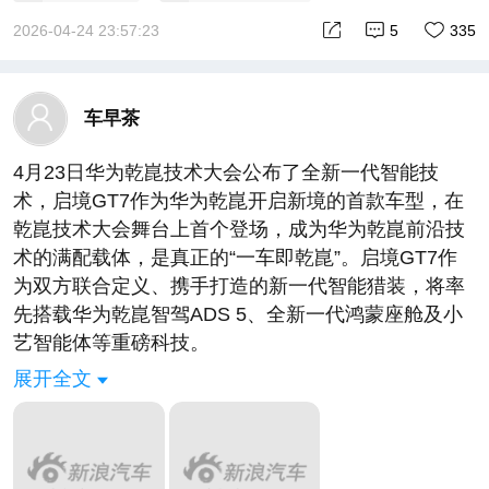
起
2026-04-24 23:57:23
5
335
车早茶
4月23日华为乾崑技术大会公布了全新一代智能技
术，启境GT7作为华为乾崑开启新境的首款车型，在
乾崑技术大会舞台上首个登场，成为华为乾崑前沿技
术的满配载体，是真正的“一车即乾崑”。启境GT7作
为双方联合定义、携手打造的新一代智能猎装，将率
先搭载华为乾崑智驾ADS 5、全新一代鸿蒙座舱及小
艺智能体等重磅科技。
而“可进化能力”是启境GT7的核心亮点，它不仅满足
展开全文
当前智能辅助驾驶的最高标准，更具备全链路冗余架
构，只待时机成熟，通过OTA，即可解锁更高阶的辅
助驾驶体验。#启境高管称GT7是为未来而造的车##
启境GT7定义含华量新高度##启境汽车