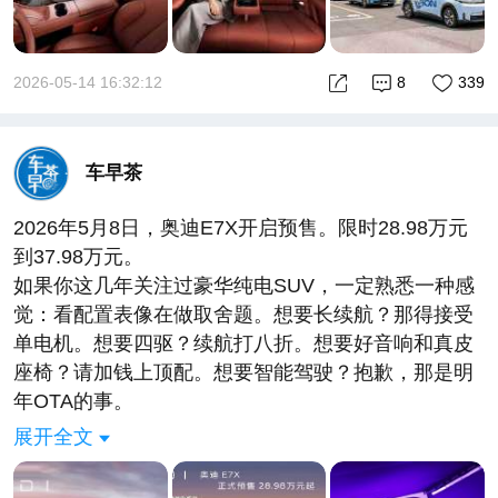
这套智驾系统的可靠性。这不是流量思维，这是信任
思维。
埃安N60的配置其实已经够狠了：10万级的价格，全
2026-05-14 16:32:12
8
339
系标配激光雷达、4D毫米波雷达、五连杆后悬挂等
128项配置，把30万级的智能体验拉下来。上市至今
全国订单突破6000台，不算意外。
车早茶
但真正让我觉得有意思的，是埃安同时放出的两个动
作：
2026年5月8日，奥迪E7X开启预售。限时28.98万元
一是终身免费OTA升级，且路线图已经明确排到今年
到37.98万元。
12月——从离车泊入到“车位到车位”智驾，一步步兑
如果你这几年关注过豪华纯电SUV，一定熟悉一种感
现。
觉：看配置表像在做取舍题。想要长续航？那得接受
二是搭建车主专属社群，潮改、露营、自驾游，把一
单电机。想要四驱？续航打八折。想要好音响和真皮
台车变成年轻人兴趣社交的入口。
座椅？请加钱上顶配。想要智能驾驶？抱歉，那是明
你看懂了吗？埃安在做的不是“卖一台车”，而是“运营
年OTA的事。
一段关系”。而这场由世界冠军亲手交付的仪式，就是
每一次选择，都是在“钱包”和“体验”之间反复拉扯。
展开全文
这段关系的开场白。
奥迪E7X最让我感慨的地方，不是它某一个参数有多
很多品牌砸钱请明星，买的是曝光。埃安请刘诗雯，
炸裂，而是它终于让“豪华纯电SUV”这个品类，不再