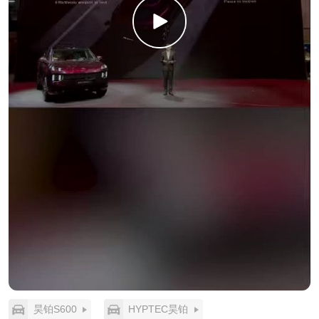
L3。3.9秒零百加速，前后桥全铝底盘，全系后轮转
向。
这些数字背后，是一句话：豪华电动车的体验，不应
该是“拆开来卖”的。 续航、性能、智能、豪华，它们
本该是一体的。奥迪E7X做到了。
有人说，这个价位的纯电SUV已经很卷了。但卷和诚
意的区别在于：卷是大家都往同一个方向用力，而诚
意是真正站在用户的角度，重新思考每一分钱该花在
哪里。
奥迪E7X不是来“参与竞争”的。它是来告诉整个市场：
豪华纯电SUV，原本就该是这个样子。不让用户做难
受的选择题，不把配置藏在高配里，不让价格成为体
验的绊脚石。
如果你正在看一台30万左右的纯电SUV，我建议你去
试驾E7X。不是为了对比参数，而是去感受一下：当
一台车真的为你考虑周全的时候，开车这件事，可以
有多轻松。
昊铂S600
HYPTEC昊铂
#新公路之王奥迪E7X预售##奥迪E7X预售28.98万元