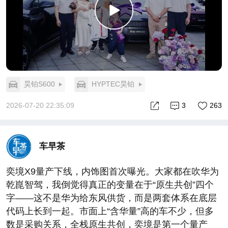
销，或许才是对当前浮躁电车市场最有力的一记回
击。
毕竟，承诺值多少钱，取决于兑现它需要付出多大的
代价。 铂智7这把赌上了真金白银的“安全梭哈”，确实
给行业立了个新门槛。#丰田铂智7首个承诺电池事故
起火赔付##心有凌犀选铂智7##王心凌最新担曲发布
昊铂S600
HYPTEC昊铂
2026-07-20 22:35:09
3
263
车早茶
奕境X9量产下线，内饰图首次曝光。大家都在吹华为
乾崑智驾，我倒觉得真正的变量在于“原生共创”四个
字——这不是华为给东风供货，而是两套体系在底层
代码上长到一起。市面上“含华量”高的车不少，但多
数是采购关系，全栈原生共创，奕境是第一个量产