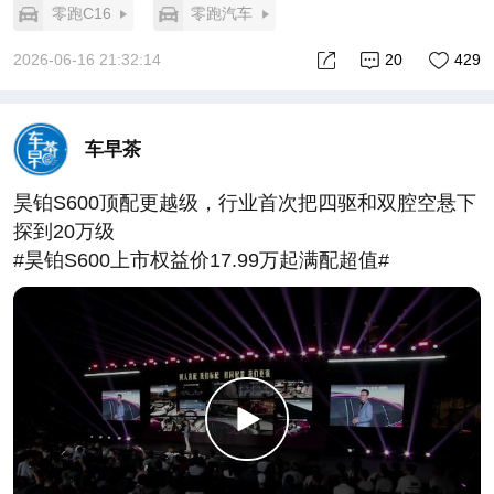
车位”全闭环领航，零跑不是每年推翻重来，而是在同
零跑C16
零跑汽车
一套架构上持续叠代。这套打法的底层逻辑是全域自
研——占整车成本65%的零部件自研自造，给了零
2026-06-16 21:32:14
20
429
跑“豪华配置下放”的成本底气，也给了“五年迭代不改
初心”的战略定力。
最打动我的，是那台70万公里三电零故障的2021款
车早茶
C11。在一个“汽车变快消品”的时代，零跑用80万用户
的真实里程证明：真正的科技普惠，不是把实验室里
昊铂S600顶配更越级，行业首次把四驱和双腔空悬下
的酷炫概念卖给普通人，而是把经得起时间验证的可
探到20万级
靠技术，交到每一个需要它的家庭手中。
#昊铂S600上市权益价17.99万起满配超值#
全新C系列上市了。但我更期待的是——五年后，这
批新车能不能跑出下一个70万公里零故障？
那才是对“长期主义”最好的回答。#零跑全新C系列上
市