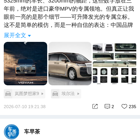
12万级，本身已经够卷。但真正让这台车具有“行业意
5325mm的车长、3200mm的轴距，这些数字放在三
义”的，是它把高阶智驾从“选装清单”变成了“基本配
年前，绝对是进口豪华MPV的专属领地。但真正让我
置”。
眼前一亮的是那个细节——可升降发光的专属立标。
有同行说小鹏这是在“破坏行业秩序”。我不这么看。
这不是简单的模仿，而是一种自信的表达：中国品牌
破坏秩序和建立新秩序是同一件事的两面。 当一项技
不再满足于做“平替”，而是开始用自己的方式诠释什
展开全文
术已经具备普及的条件却仍然被当作溢价筹码时，打
么是东方审美下的尊崇感。
破它的人不是在破坏，而是在纠偏。
这个细节的意义远不止于好看。过去几十年，高端汽
中国汽车出海的上半场比的是“谁先把车造出来卖出
车市场的“仪式感”话语权一直被欧美品牌垄断。欢庆
去”，下半场比的是“谁先把AI能力以最低成本部署到
女神、星辉立标，这些符号承载的是百年品牌的历史
全球”。小鹏用一台12万级的车告诉所有人：智驾不该
积淀。而岚图做了一个非常聪明的换道——既然无法
是少数人的玩具，它是所有人的安全带。
在时间维度上追赶，那就用科技重新书写“仪式感”的
这或许才是物理AI for All的真正含义。
定义。立标不再是冰冷的金属雕塑，而是可升降、可
岚图梦想家9
埃尔法
12万，650公里续航，能跑欧洲街头的纯视觉智驾。
发光、可互动的智能符号。这是中国消费者最熟悉的
三年前没人相信这个组合能同时出现。但2026年7月
表达方式：把科技的温度，融进每一次解锁、每一次
2026-07-10 19:21:38
2
235
16日之后，它真实地停在慕尼黑的展台上。
出发的瞬间。
那个曾经被定义为“高端专属”的智驾时代，结束了。#
更令人振奋的是技术层面的“勇闯无人区”。全域L3架
小鹏MONA L03今晚全球上市#风云A9预售开启11.59
构、896线主激光雷达、120kWh电池包，这些参数放
车早茶
万元起
在任何一款车上都算激进，更何况是一台MPV。这说