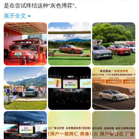
是在尝试终结这种“灰色博弈”。
他们把“电池事故起火”这件事，从法律上的“举证责
展开全文
任”硬生生掰成了“厂家自证”。政策核心极其“粗暴”：
只要不是隔壁老王烧车把你引燃了，甭管是你自己撞
的、刮的，还是电池自己闹情绪的，厂家全责，直接
赔。
在商业逻辑上，这叫“用金钱换信任”；但在消费心理
上，这叫“把用户的焦虑，提前换算成厂家的成本”。
为什么这招狠？因为过去几年，关于电池起火的定责
往往是一场拉锯战。车主觉得我正常开，厂家觉得你
受了外力。最后沦为漫长的鉴定和扯皮，消耗的是品
牌信誉。广丰这次直接砍掉了“定责”这个环节——我
不跟你分析原因，我只负责赔钱。
这背后没有点硬实力是玩不转的。他们敢这么承诺，
等于是在变相告诉市场：我的电池包设计冗余（底三
层侧三层）扛得住日常剐蹭；我的电芯切割实验证明
+3
极端情况也不怕。这不是在卖服务，这是在用白纸黑