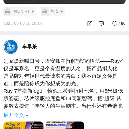
AION RT
埃安
2026-08-06 16:10:14
486
车早茶
别家焕新喊口号，埃安却在拆解“光”的语法——Ray不
仅是车系名，更是个有温度的人名。把产品拟人化，
是品牌对年轻世代最诚实的告白：我不再定义你是
谁，而是陪你成为你想成为的光。
Ray 7首搭新logo，恰似三棱镜折射七色，用5米级低
趴姿态、芯片级驱控底盘和L4同源智驾，把“超级”从
参数表拽进了年轻人的生活剧本。当行业还在卷谁跑
得快，埃安已切换赛道：卷谁更懂你奔赴热爱的每一
展开全文
个瞬间。
真正的年轻化，不是迎合，是共谋。这一次，埃安把