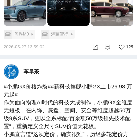
问界M9
鸿蒙智行
2026-05-27 13:59:02
129
车早茶
#小鹏GX价格炸裂##新科技旗舰小鹏GX上市26.98 万
元起#
作为面向物理AI时代的科技大成制作，小鹏GX全维度
无短板，在内饰、底盘、空间、安全等维度超越50万
级9系SUV，更以全系标配“百余项50万级领先技术配
置”，重新定义全尺寸SUV价值天花板。
小鹏直言道“这次定价，确实很难”，历经多轮定价方