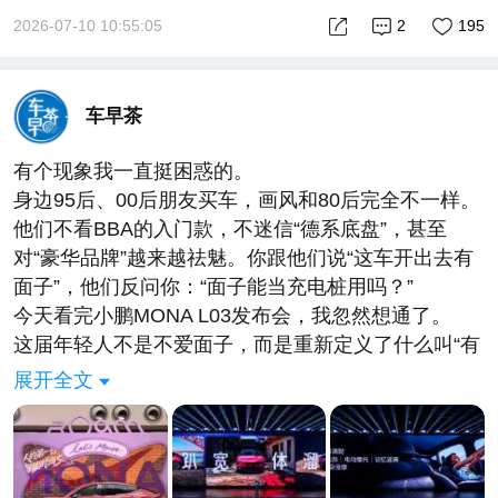
央。岚图梦想家9的勇气在于，它敢于用中国式创新去
2026-07-10 10:55:05
2
195
挑战旧秩序，敢于让消费者相信：一台国产MPV，完
全有资格成为高端商务接待和品质家庭出行的第一选
择。
车早茶
下半年上市后，市场会给它一个公正的回应。但我更
期待的是，这台车能成为一束光——让更多中国品牌
有个现象我一直挺困惑的。
敢于向上，敢于在豪华的殿堂里挂上自己的名字。当
身边95后、00后朋友买车，画风和80后完全不一样。
一台中国MPV开始用升降立标讲述自己的旗舰故事
他们不看BBA的入门款，不迷信“德系底盘”，甚至
时，这场关于豪华定义的竞赛，已经翻开了全新的篇
对“豪华品牌”越来越‌祛魅‌。你跟他们说“这车开出去有
章。
面子”，他们反问你：“面子能当充电桩用吗？”
#岚图梦想家9
今天看完小鹏MONA L03发布会，我忽然想通了。
这届年轻人不是不爱面子，而是重新定义了什么叫“有
面子”。
展开全文
过去，面子是别人给的——你开个奔驰A级，邻居觉
得你混得不错。但现在，面子的算法变了：面子=你
对生活掌控感的溢出。 换句话说，我不需要一台让别
人羡慕的车，我需要一台让我的每一天过得更从容的