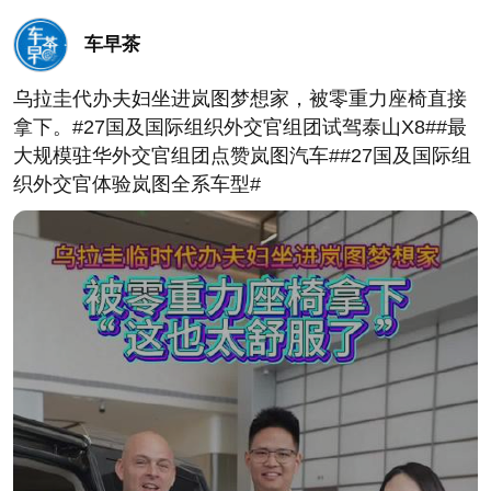
适应的工具，而是你生活的拓展坞。
再看那个ROAM主题套装。Nappa真皮、专属内饰
车早茶
色、定制车机主题、20英寸轮毂。有人说这不过是选
装包。但我看到的是：小鹏在告诉年轻人，你不需要
乌拉圭代办夫妇坐进岚图梦想家，被零重力座椅直接
花40万买一台“原本就高级”的车，你花15万也可以拥
拿下。#27国及国际组织外交官组团试驾泰山X8##最
有属于你自己的“高级感定义权”。 颜色你自己挑，材
大规模驻华外交官组团点赞岚图汽车##27国及国际组
质你自己选，连车机主题都是定制的——这不是买
织外交官体验岚图全系车型#
车，这是在车内重建一套属于你的审美秩序。
然后说智驾。
1500TOPS算力下放到15万级。很多人觉得这是技术
下放，我觉得这是安全感的平权。
为什么这么说？新手司机最大的焦虑不是“我不会
开”，而是“我怕我反应不过来”。唐钱婷说这车能帮新
手减轻紧张感——她没说的后半句是：当你紧张感减
少的时候，你才真正开始享受驾驶本身。 一台车如果
只让你紧张，它就只是工具；如果能让你放松，它才
成为空间。