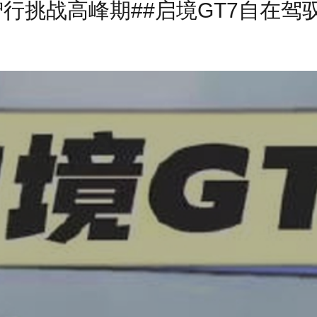
智行挑战高峰期##启境GT7自在驾