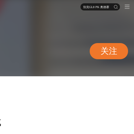
别克GL8 PK 奥德赛
关注
成