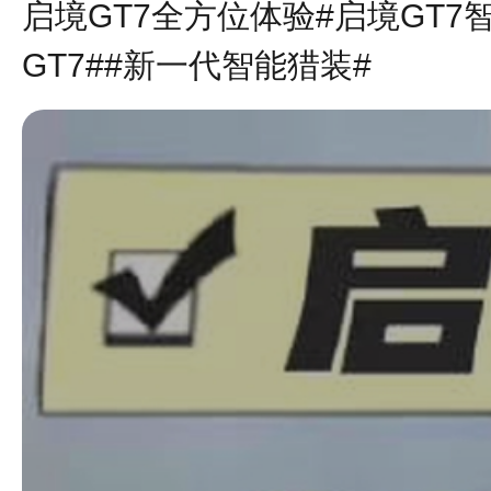
启境GT7全方位体验#启境GT7
GT7##新一代智能猎装#