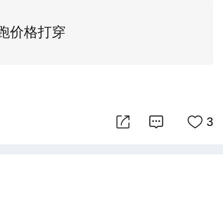
轿跑价格打穿
3