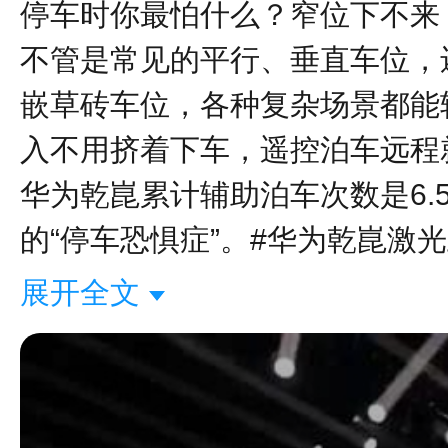
停车时你最怕什么？窄位下不来？
不管是常见的平行、垂直车位，
嵌草砖车位，各种复杂场景都能
入不用挤着下车，遥控泊车远程
华为乾崑累计辅助泊⻋次数是6
的“停车恐惧症”。#华为乾崑激光
展开全文