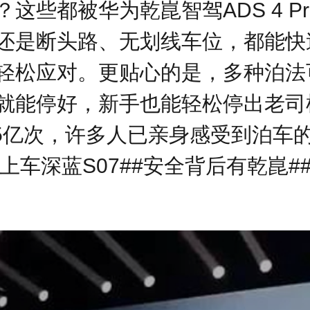
这些都被华为乾崑智驾ADS 4 P
还是断头路、无划线车位，都能快
轻松应对。更贴心的是，多种泊法
就能停好，新手也能轻松停出老司
.5亿次，许多人已亲身感受到泊车
上车深蓝S07##安全背后有乾崑