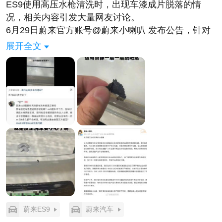
ES9使用高压水枪清洗时，出现车漆成片脱落的情
况，相关内容引发大量网友讨论。
6月29日蔚来官方账号@蔚来小喇叭 发布公告，针对
该漆面争议作出完整说明，并同步发布高压水枪洗车
展开全文
规范提示。
官方表示，已第一时间联系涉事车主，完成现场勘
查、专业讲解与沟通工作，同时面向全体车主科普规
范洗车方式，规避漆面人为损伤。
关于车辆零部件与漆面用料，蔚来称ES9前保险杠注
塑件由一线配套厂商供应，该供应商同时服务多个豪
华汽车品牌，生产质控体系统一，零部件品质具备行
业水准。
漆面性能层面，蔚来执行严于ISO 2808国际标准的漆
膜厚度内控要求；漆膜附着力严格遵循ISO
16925:2021标准检测；涂装研发阶段参照ISO
16925、SAE J400-2002等多项国际规范，反复验证
蔚来ES9
蔚来汽车
涂层抗冲击、耐刮擦能力。