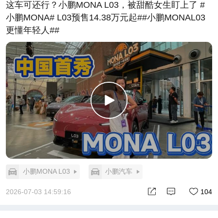
这车可还行？小鹏MONA L03，被甜酷女生盯上了 #
小鹏MONA# L03预售14.38万元起##小鹏MONAL03
更懂年轻人##
小鹏MONA L03
小鹏汽车
2026-07-03 14:59:16
104