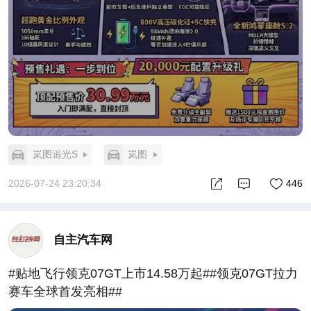
岚图追光S
岚图
2026-07-24 23:20:34
446
自主汽车网
#贴地飞行领克07GT上市14.58万起##领克07GT拉力
赛车全球首发亮相##