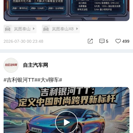
岚图泰山
岚图泰山X8
2026-07-30 00:23:48
5
499
自主汽车网
#吉利银河TT##大v聊车#