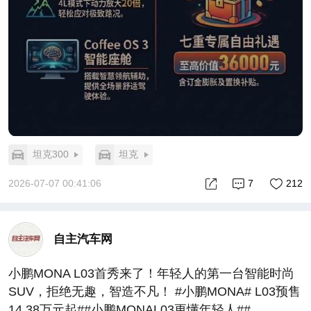
坦克300
坦克
2026-07-07 00:41:06
7
212
自主汽车网
小鹏MONA L03首秀来了！年轻人的第一台智能时尚
SUV，拒绝无趣，智造不凡！ #小鹏MONA# L03预售
14.38万元起##小鹏MONAL03更懂年轻人##