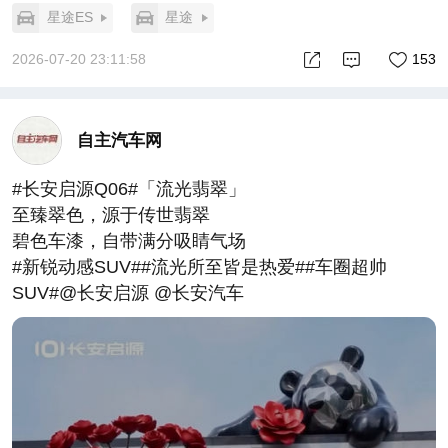
星途ES
星途
2026-07-20 23:11:58
153
自主汽车网
#长安启源Q06#「流光翡翠」
至臻翠色，源于传世翡翠
碧色车漆，自带满分吸睛气场
#新锐动感SUV##流光所至皆是热爱##车圈超帅
SUV#@长安启源 @长安汽车