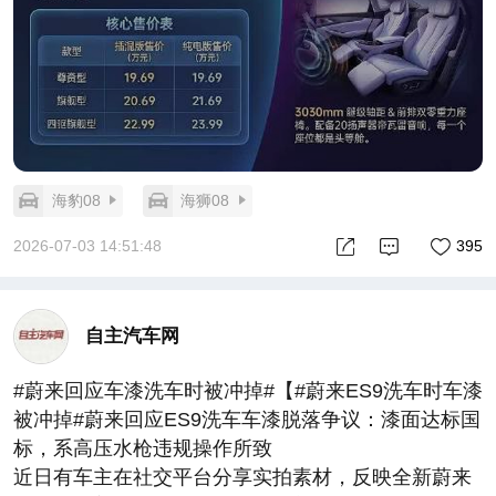
海豹08
海狮08
2026-07-03 14:51:48
395
自主汽车网
#蔚来回应车漆洗车时被冲掉#【#蔚来ES9洗车时车漆
被冲掉#蔚来回应ES9洗车车漆脱落争议：漆面达标国
标，系高压水枪违规操作所致
近日有车主在社交平台分享实拍素材，反映全新蔚来