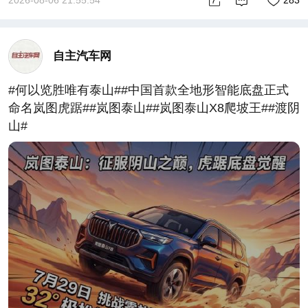
2026-08-06 21:55:54
283
自主汽车网
#何以览胜唯有泰山##中国首款全地形智能底盘正式
命名岚图虎踞##岚图泰山##岚图泰山X8爬坡王##渡阴
山#