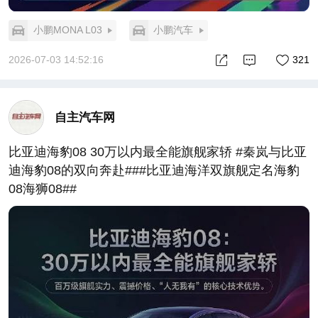
小鹏MONA L03
小鹏汽车
2026-07-03 14:52:16
321
自主汽车网
比亚迪海豹08 30万以内最全能旗舰家轿 #秦岚与比亚
迪海豹08的双向奔赴###比亚迪海洋双旗舰定名海豹
08海狮08##