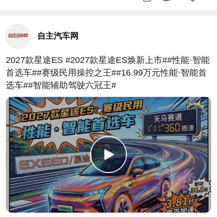
自主汽车网
2027款星途ES #2027款星途ES焕新上市##性能·智能
首选车##赛级民用操控之王##16.99万元性能·智能首
选车##智能辅助驾驶六冠王#