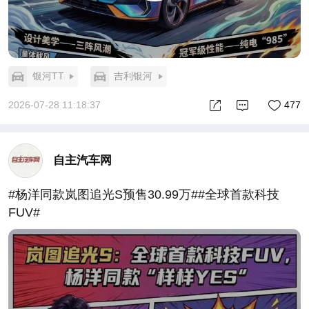
银河TT
吉利银河
2026-07-28 11:18:37
477
自主汽车网
#杨洋同款岚图追光S预售30.99万##全球首款科技
FUV#