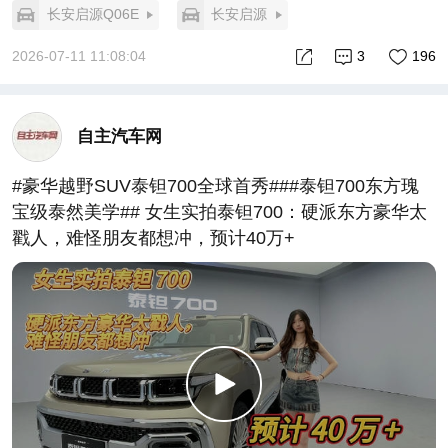
长安启源Q06E
长安启源
2026-07-11 11:08:04
3
196
自主汽车网
#豪华越野SUV泰钽700全球首秀###泰钽700东方瑰
宝级泰然美学## 女生实拍泰钽700：硬派东方豪华太
戳人，难怪朋友都想冲，预计40万+