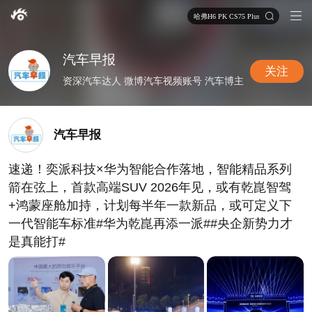
哈弗H6 PK CS75 Plus
汽车早报
关注
资深汽车达人 微博汽车视频账号 汽车博主
汽车早报
速递！奕派科技×华为智能合作落地，智能精品系列
箭在弦上，首款高端SUV 2026年见，或有乾崑智驾
+鸿蒙座舱加持，计划每半年一款新品，或可定义下
一代智能车标准#华为乾崑再添一派##央企新势力才
是真能打#