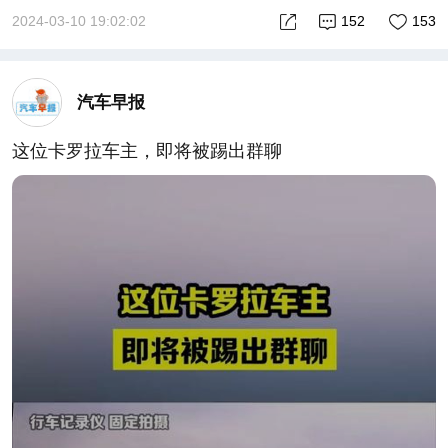
买手机素有“买双不买单”的说法，放到岚图FREE上也
2024-03-10 19:02:02
152
153
一样适用，买车就得买双电机四驱！#四驱空悬SUV
下探至20万
汽车早报
这位卡罗拉车主，即将被踢出群聊