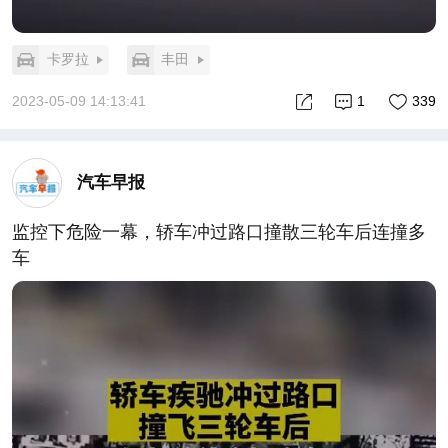
卡罗拉
丰田
2023-05-09 14:13:41
1
339
汽车早报
监控下危险一幕，轿车冲过路口撞散三轮车后连撞多
车