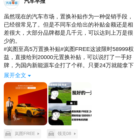
汽车早报
虽然现在的汽车市场，置换补贴作为一种促销手段，
已经很常见了。但是不同车企给出的补贴金额还是相
差很大，大部分品牌都是几千元，可以达到上万是很
少的。
#岚图至高5万置换补贴#岚图FREE这波限时58999权
益，直接给到20000元置换补贴，可以说打了一手好
牌，为国内新能源车企打了个样。只要24万就能拿下
黄宗泽同款岚图FREE，不得不说是抢尽国产新能源
展开全文
市场风头啊，怪不得岚图FREE热度高。
而且它让你以两驱的价格拿下了四驱+空悬，这性价
比你敢想吗？外观设计吸睛，四驱系统强大，全铝底
盘扎实，相较于领克08，岚图FREE更超值，双电机
四驱更胜一筹。还是中大型SUV，这些条件加在一
起，24万你还能找到第二台吗？
而且还有明星同款加持，黄宗泽同款，够吸引人的
岚图FREE
领克08
#24万抢明星网红SUV#！