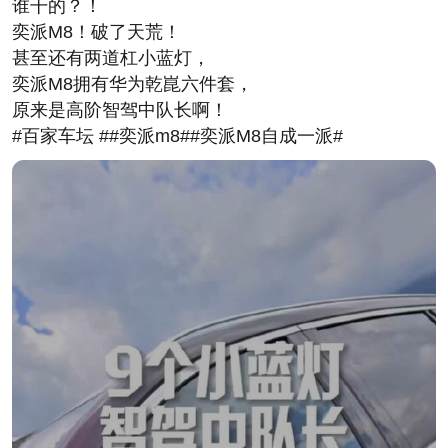
谁干的？！
奕派M8！破了天荒！
甚至还有两道杠小蓝灯，
奕派M8拥有华为乾崑六件套，
原来是高阶智驾中队长啊！
#百家车坛 ##奕派m8##奕派M8自成一派#