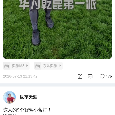
奕派M8
东风奕派
2026-07-13 21:13:42
475
纵享天涯
惊人的9个智驾小蓝灯！