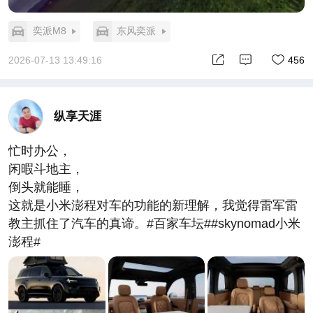
奕派M8
东风奕派
2026-07-13 13:49:16
456
纵享天涯
忙时办公，
闲暇斗地主，
倒头就能睡，
这就是小米澎程对车的功能的新理解，我觉得雷军雷
教主抓住了汽车的真谛。#百家车坛##skynomad小米
澎程#