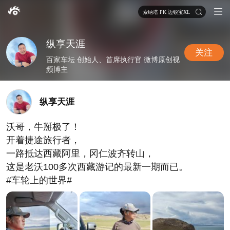
索纳塔 PK 迈锐宝XL
纵享天涯
关注
百家车坛 创始人、首席执行官 微博原创视
频博主
纵享天涯
沃哥，牛掰极了！
开着捷途旅行者，
一路抵达西藏阿里，冈仁波齐转山，
这是老沃100多次西藏游记的最新一期而已。
#车轮上的世界#