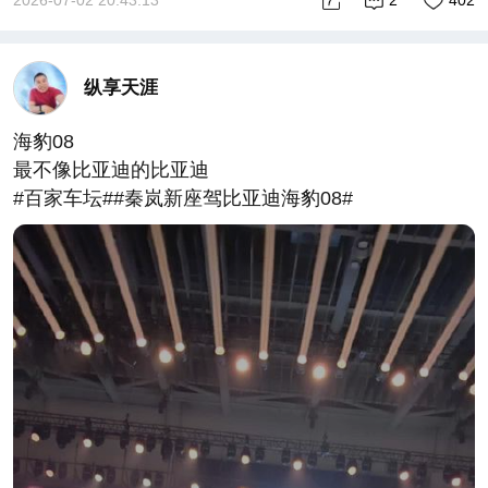
纵享天涯
海豹08
最不像比亚迪的比亚迪
#百家车坛##秦岚新座驾比亚迪海豹08#