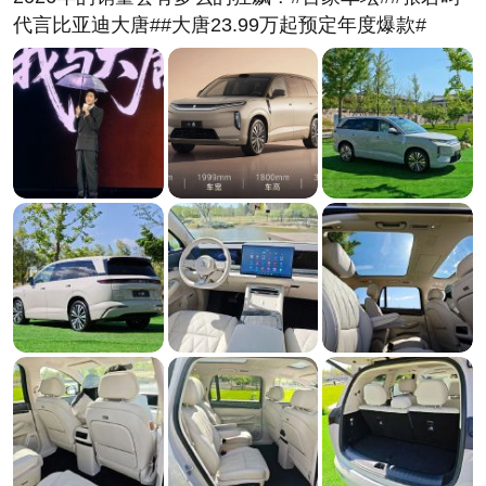
代言比亚迪大唐##大唐23.99万起预定年度爆款#