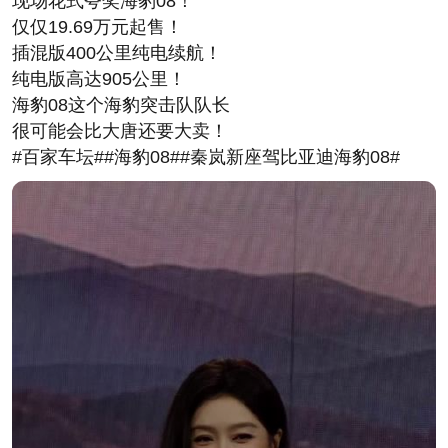
现场花式夸奖海豹08！
仅仅19.69万元起售！
插混版400公里纯电续航！
纯电版高达905公里！
海豹08这个海豹突击队队长
很可能会比大唐还要大卖！
#百家车坛##海豹08##秦岚新座驾比亚迪海豹08#