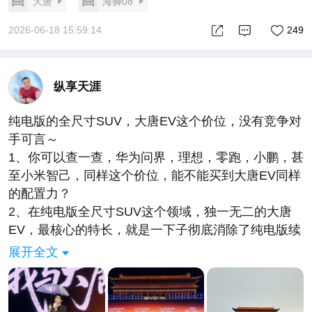
大唐
海狮08
2026-06-18 15:59:14
249
纵享天涯
纯电版的全尺寸SUV，大唐EV这个价位，没有竞争对
手可言～
1、你可以查一查，华为问界，理想，零跑，小鹏，甚
至小米智己，同样这个价位，能不能买到大唐EV同样
的配置力？
2、在纯电版全尺寸SUV这个领域，独一无二的大唐
EV，最核心的特长，就是一下子彻底消除了纯电版续
航焦虑！
展开全文
3、800km纯电续航只是起步版，950km超长纯电续
航，850km四驱纯电续航！比亚迪最新最牛的第二代
刀片电池和全新的闪充技术，5分好9分饱3分寒，足