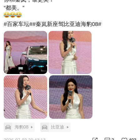
“都美。”
#百家车坛##秦岚新座驾比亚迪海豹08#
海豹08
比亚迪
2026-07-02 20:43:13
2
402