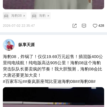
海豹08
海豹
2026-07-02 22:35:47
428
纵享天涯
海豹08，炸锅了！仅仅19.69万元起售！插混版400公
里纯电续航！纯电版高达905公里！海豹08这个海豹
突击队队长要卖疯的节奏！我大胆预测，海豹08会比
大唐还要更加大卖！
#百家车坛##秦岚新座驾比亚迪海豹08##海豹08#