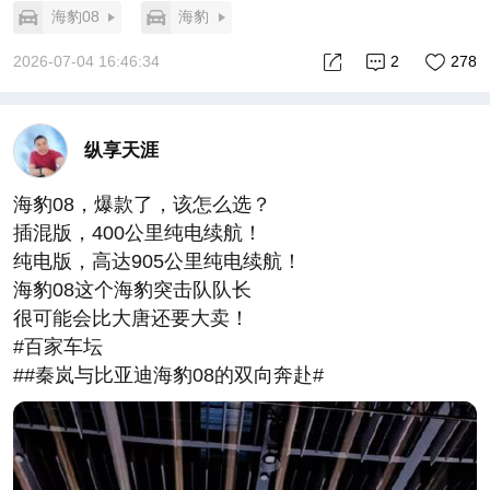
海豹08
海豹
2026-07-04 16:46:34
2
278
纵享天涯
海豹08，爆款了，该怎么选？
插混版，400公里纯电续航！
纯电版，高达905公里纯电续航！
海豹08这个海豹突击队队长
很可能会比大唐还要大卖！
#百家车坛
##秦岚与比亚迪海豹08的双向奔赴#