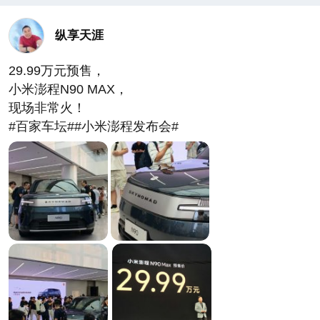
纵享天涯
29.99万元预售，
小米澎程N90 MAX，
现场非常火！
#百家车坛##小米澎程发布会#