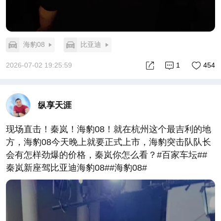
海豹08
比亚迪
2026-07-02 19:25:59
1
454
纵享天涯
现场直击！秦岚！海豹08！就在杭州这个最吉利的地
方，海豹08今天晚上就要正式上市，海豹突击队队长
会有怎样劲爆的价格，秦岚你怎么看？#百家车坛##
秦岚新座驾比亚迪海豹08##海豹08#