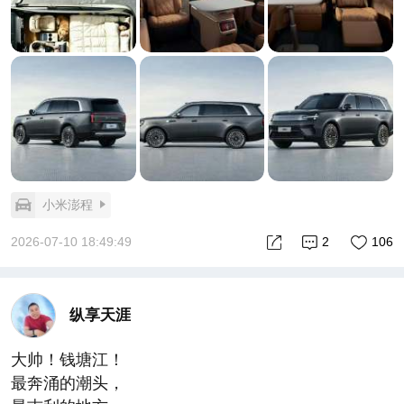
小米澎程
2026-07-10 18:49:49
2
106
纵享天涯
大帅！钱塘江！
最奔涌的潮头，