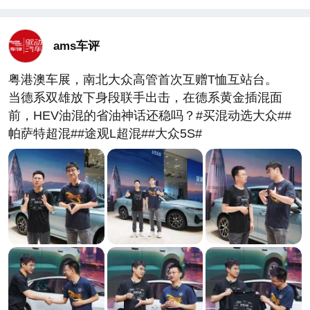
ams车评
粤港澳车展，南北大众高管首次互赠T恤互站台。
当德系双雄放下身段联手出击，在德系黄金插混面
前，HEV油混的省油神话还稳吗？#买混动选大众##
帕萨特超混##途观L超混##大众5S#