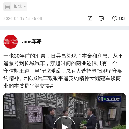
长城
2026-04-17 15:45:08
103
ams车评
一张30年前的汇票，日昇昌兑现了本金和利息。从平
遥票号到长城汽车，穿越时间的商业逻辑只有一个：
守信即王道。当行业浮躁，总有人选择笨拙地坚守契
约精神。#长城汽车致敬平遥契约精神##魏建军谈商
业的本质是平等交换#