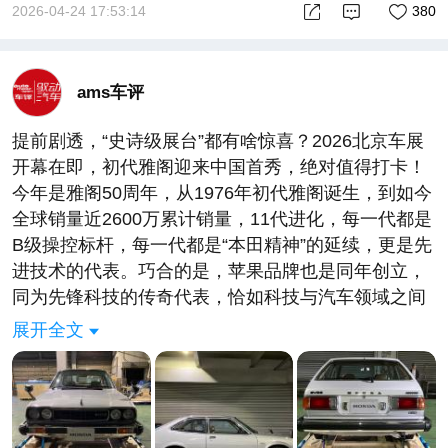
2026-04-24 17:53:14
380
ams车评
提前剧透，“史诗级展台”都有啥惊喜？2026北京车展
开幕在即，初代雅阁迎来中国首秀，绝对值得打卡！
今年是雅阁50周年，从1976年初代雅阁诞生，到如今
全球销量近2600万累计销量，11代进化，每一代都是
B级操控标杆，每一代都是“本田精神”的延续，更是先
进技术的代表。巧合的是，苹果品牌也是同年创立，
同为先锋科技的传奇代表，恰如科技与汽车领域之间
的跨空间默契。50年磨一剑，雅阁不仅是一台车，更
展开全文
是一段汽车传奇。
回顾历代雅阁，初代就以诸多“黑科技”带来人车合一
的驾控体验，由此奠定奠定“技术本田”基石；第四代
带来VTEC首秀，低油耗与高转激情并存，开启“红头