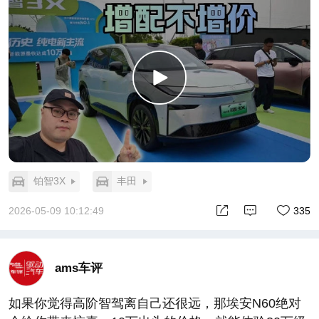
铂智3X
丰田
2026-05-09 10:12:49
335
ams车评
如果你觉得高阶智驾离自己还很远，那埃安N60绝对