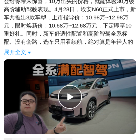
会给你带来惊喜，10万出头的价格，就能体验30万级
高阶辅助驾驶表现。4月28日，埃安N60正式上市，新
车共推出3款车型，上市指导价：10.98万~12.98万
元，限时焕新价：10.68万~12.68万元，下定即享10
重好礼。同时，新车舒适性配置和高阶智驾全系标
配、没有套路，选车只用看续航，绝对算是年轻人的
第一台国民智驾好车。#年轻人的第一台智能满配好车
展开全文
10.68万起##128项全系标配埃安N60上市10.68万起