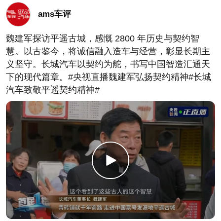
ams车评
魏建军探访平遥古城，感慨 2800 年历史与契约智
慧。以古鉴今，将诚信融入造车与经营，彰显长期主
义坚守。长城汽车以契约为舵，书写中国智造汇通天
下的现代篇章。#央视直播魏建军弘扬契约精神#长城
汽车致敬平遥契约精神#