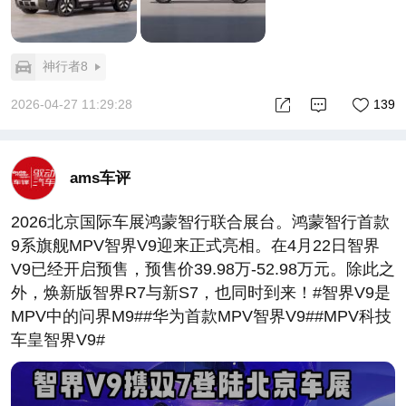
神行者8
2026-04-27 11:29:28
139
ams车评
2026北京国际车展鸿蒙智行联合展台。鸿蒙智⾏⾸款
9系旗舰MPV智界V9迎来正式亮相。在4月22日智界
V9已经开启预售，预售价39.98万-52.98万元。除此之
外，焕新版智界R7与新S7，也同时到来！#智界V9是
MPV中的问界M9##华为首款MPV智界V9##MPV科技
车皇智界V9#