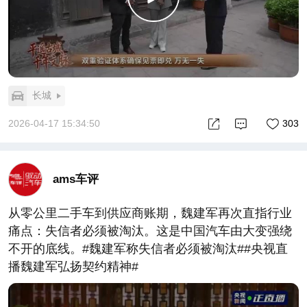
长城
2026-04-17 15:34:50
303
ams车评
从零公里二手车到供应商账期，魏建军再次直指行业
痛点：失信者必须被淘汰。这是中国汽车由大变强绕
不开的底线。#魏建军称失信者必须被淘汰##央视直
播魏建军弘扬契约精神#