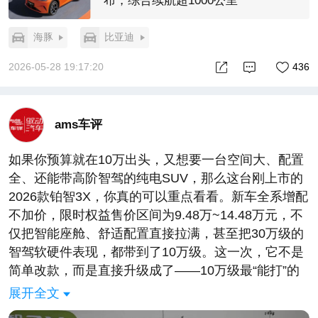
布，综合续航超1000公里
海豚
比亚迪
2026-05-28 19:17:20
436
ams车评
如果你预算就在10万出头，又想要一台空间大、配置
全、还能带高阶智驾的纯电SUV，那么这台刚上市的
2026款铂智3X，你真的可以重点看看。新车全系增配
不加价，限时权益售价区间为9.48万~14.48万元，不
仅把智能座舱、舒适配置直接拉满，甚至把30万级的
智驾软硬件表现，都带到了10万级。这一次，它不是
简单改款，而是直接升级成了——10万级最“能打”的
性价比选手。#2026款丰田铂智3X权益价9.48万起##
展开全文
丰田铂智3X销量突破10万台