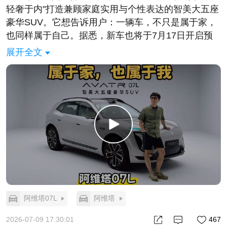
轻奢于内"打造兼顾家庭实用与个性表达的智美大五座
豪华SUV。它想告诉用户：一辆车，不只是属于家，
也同样属于自己。据悉，新车也将于7月17日开启预
售，我们不妨期待一波！#你永远可以相信阿维塔的设
展开全文
计##阿维塔07L属于家也属于我##智美大五座豪华
SUV
阿维塔07L
阿维塔
2026-07-09 17:30:01
467