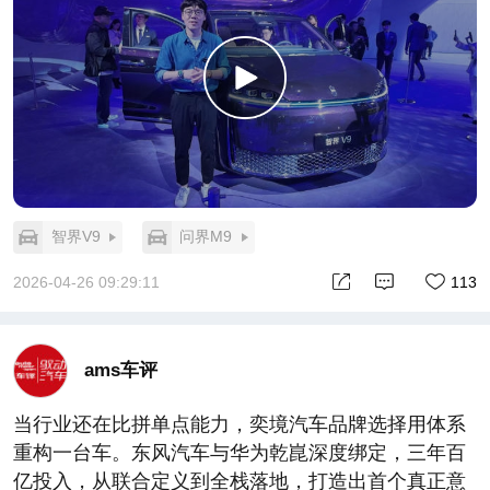
智界V9
问界M9
2026-04-26 09:29:11
113
ams车评
当行业还在比拼单点能力，奕境汽⻋品牌选择用体系
重构一台车。东风汽车与华为乾崑深度绑定，三年百
亿投入，从联合定义到全栈落地，打造出首个真正意