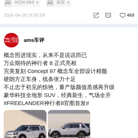
AION N60
埃安
2026-04-29 16:05:09
469
ams车评
概念照进现实，从来不是说说而已
万众期待的神行者 8 正式亮相
完美复刻 Concept 97 概念车全部设计精髓
硬朗方正车身，线条张力十足
不止忠于初见的惊艳，量产版颜值质感再升级
豪华科技全地形 SUV，经典新生，气场全开
#FREELANDER神行者8官图首发#