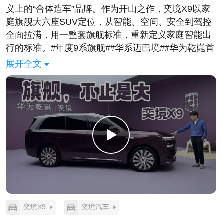
义上的“合体造车”品牌。作为开山之作，奕境X9以家
庭旗舰大六座SUV定位，从智能、空间、安全到驾控
全面拉满，用一整套旗舰标准，重新定义家庭智能出
行的标准。#年度9系旗舰##华系迈巴境##华为乾崑首
款旗舰SUV奕境X9##华为最新一代技术奕境X9全搭
展开全文
载##奕境X9将首批搭载华为ADS5
奕境X9
奕境汽车