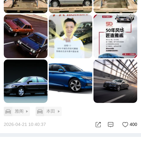
机”时代；第六代则通过国产落地，起步即与世界同
步；第十代开始则全面拥抱年轻化，第三代i-MMD混
动再进化，引领混动时代；如今，第十一代雅阁凭借
Honda Architecture新架构+Honda SENSING 360+高
阶智驾辅助+第四代i-MMD插混，全方位升级体验与智
能表现，成为智电时代旗舰。
正因如此，每一代雅阁，都在用户心中留下经典印
记。所以，还等什么，北京车展怎能错过它的身影。
不止于此，还有一个惊喜不得不说，本田还将在车展
上打造“史诗级展台”：从传奇F1赛车、MotoGP战车，
到Honda Jet与船外机产品，海陆空全域呈现，现场官
方设定“史诗级机位”，保证每一张打卡照都震撼。不
仅能见证雅阁50年的辉煌，更能感受本田技术从地面
飞向万米高空的无限想象力。来本田展台打卡，一饱
雅阁
本田
眼福吧！
#初代雅阁中国首秀##车展海陆空史诗级机位##雅阁
2026-04-21 10:40:37
400
五十周年