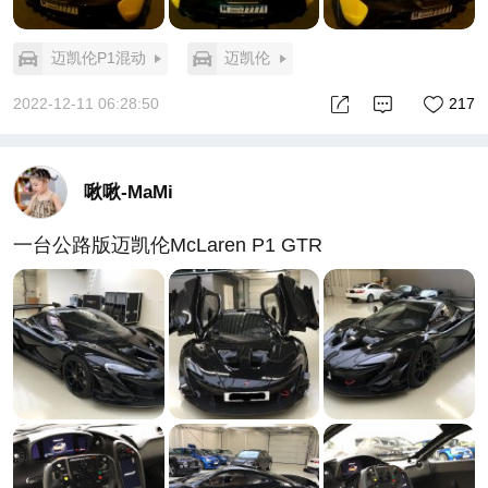
迈凯伦P1混动
迈凯伦
2022-12-11 06:28:50
217
啾啾-MaMi
一台公路版迈凯伦McLaren P1 GTR