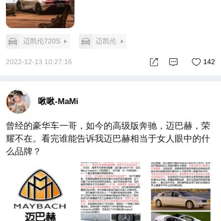
迈凯伦720S
迈凯伦
2022-12-13 10:27:16
142
啾啾-MaMi
曾经的豪华车一哥，如今的高级版奔驰，迈巴赫，荣
耀不在。看完谁能告诉我迈巴赫相当于女人眼中的什
么品牌？