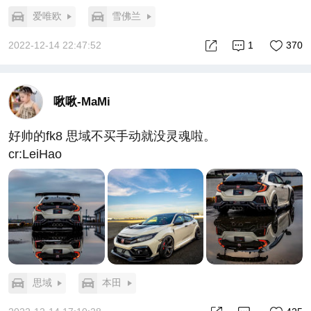
爱唯欧
雪佛兰
2022-12-14 22:47:52
1
370
啾啾-MaMi
好帅的fk8 思域不买手动就没灵魂啦。
cr:LeiHao
思域
本田