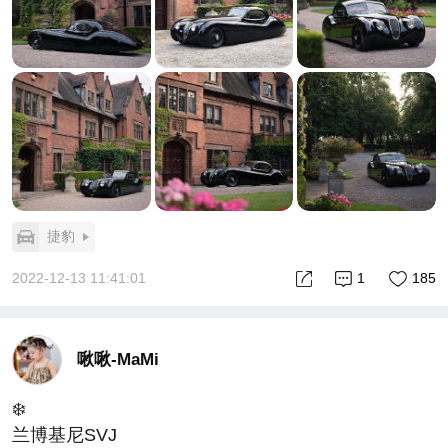
捷豹
2022-12-13 11:41:01
1
185
啾啾-MaMi
❄️
兰博基尼SVJ