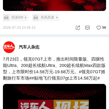
奕派M8
东风奕派
2026-07-23 23:45:15
98
汽车人杂志
7月23日，领克07GT上市，推出时间限量版、四驱性
能Ultra、200超长续航Ultra、200超长续航Max四款版
型，上市限时价14.58万元-19.68万元。#领克07GT掀
翻旅行车市场##贴地飞行领克07gt上市14.58万起#