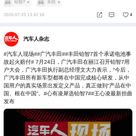
铂智7
丰田
2026-07-25 13:42:18
4
汽车人杂志
#汽车人现场##广汽丰田##丰田铂智7首个承诺电池事
故起火赔付# 7月24日，广汽丰田在丽江召开铂智7用
户大会，广汽丰田执行副总经理文大力表示，“今后，
广汽丰田所有新车型都将在中国完成核心研发，从中
国用户的真实场景出发定义产品，真正做到“产品在中
国、根在中国”。#心有凌犀选铂智7##王心凌最新担曲
发布