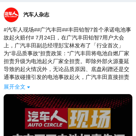
汽车人杂志
#汽车人现场##广汽丰田##丰田铂智7首个承诺电池事
故起火赔付# 7月24日，在广汽丰田铂智7用户大会
上，广汽丰田副总经理彭宝林发布了「行业首次」
为“非品质事故”担责政策：“广汽丰田将电池自燃厂家
担责升级为电池起火厂家全担责。即除外部火源蔓延
导致的起火情况外，无论品质原因、底盘剐蹭还是交
通事故碰撞引发的电池事故起火，广汽丰田直接担责
赔付。” #心有凌犀选铂智7##王心凌最新担曲发布
展开全文