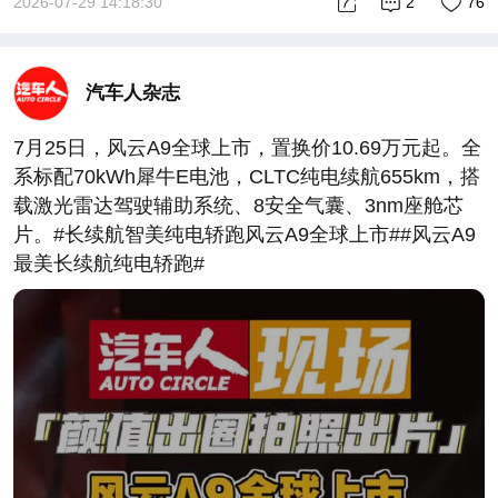
2026-07-29 14:18:30
2
76
汽车人杂志
7月25日，风云A9全球上市，置换价10.69万元起。全
系标配70kWh犀牛E电池，CLTC纯电续航655km，搭
载激光雷达驾驶辅助系统、8安全气囊、3nm座舱芯
片。#长续航智美纯电轿跑风云A9全球上市##风云A9
最美长续航纯电轿跑#