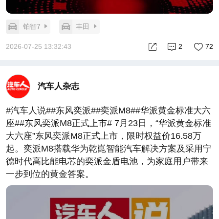
铂智7
丰田
2026-07-25 13:32:43
2
72
汽车人杂志
#汽车人说##东风奕派##奕派M8##华派黄金标准大六
座##东风奕派M8正式上市# 7月23日，“华派黄金标准
大六座”东风奕派M8正式上市，限时权益价16.58万
起。奕派M8搭载华为乾崑智能汽车解决方案及采用宁
德时代高比能电芯的奕派金盾电池，为家庭用户带来
一步到位的黄金答案。