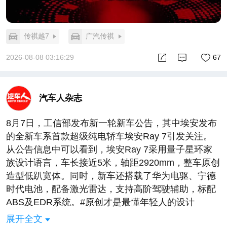
传祺越7
广汽传祺
2026-08-08 03:16:29
67
汽车人杂志
8月7日，工信部发布新一轮新车公告，其中埃安发布
的全新车系首款超级纯电轿车埃安Ray 7引发关注。
从公告信息中可以看到，埃安Ray 7采用量子星环家
族设计语言，车长接近5米，轴距2920mm，整车原创
造型低趴宽体。同时，新车还搭载了华为电驱、宁德
时代电池，配备激光雷达，支持高阶驾驶辅助，标配
ABS及EDR系统。#原创才是最懂年轻人的设计
##Ray7搭载宁德时代电池##Ray7搭载华为电驱
展开全文