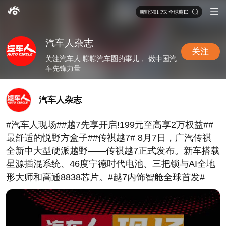
哪吒N01 PK 全球鹰EX3
汽车人杂志
关注
关注汽车人 聊聊汽车圈的事儿， 做中国汽
车先锋力量
汽车人杂志
#汽车人现场##越7先享开启!199元至高享2万权益##
最舒适的悦野方盒子##传祺越7# 8月7日，广汽传祺
全新中大型硬派越野——传祺越7正式发布。新车搭载
星源插混系统、46度宁德时代电池、三把锁与AI全地
形大师和高通8838芯片。#越7内饰智舱全球首发#