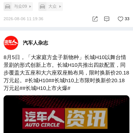
与众09
大众
2026-08-06 11:19:36
33
汽车人杂志
8月5日，「大家庭方盒子新物种」长城H10以舞台情
景剧的形式创新上市。长城H10共推出四款配置，同
步覆盖大五座和大六座双座舱布局，限时换新价20.18
万元起。#长城H10##长城h10上市限时换新价20.18
万元起##长城H10上市火爆#