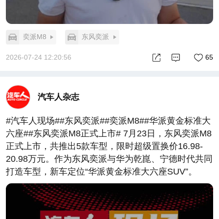
奕派M8
东风奕派
2026-07-24 12:20:56
65
汽车人杂志
#汽车人现场##东风奕派##奕派M8##华派黄金标准大
六座##东风奕派M8正式上市# 7月23日，东风奕派M8
正式上市，共推出5款车型，限时超级置换价16.98-
20.98万元。作为东风奕派与华为乾崑、宁德时代共同
打造车型，新车定位“华派黄金标准大六座SUV”。