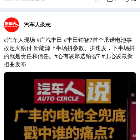
汽车人杂志
#汽车人现场 #广汽丰田 #丰田铂智7首个承诺电池事
故起火赔付 新能源上半场拼参数、拼速度，下半场拼
的就是责任和信任。#心有凌犀选铂智7 #王心凌最新
担曲发布